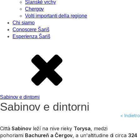
Slanské vrchy
Chergov
Volti importanti della regione
Chi siamo
Conoscere Šariš
Esperienza Šariš
Sabinov e dintorni
Sabinov e dintorni
< Indietro
Città
Sabinov
leží na nive rieky
Torysa
, medzi
pohoriami
Bachureň a Čergov
, a un'altitudine di circa
324