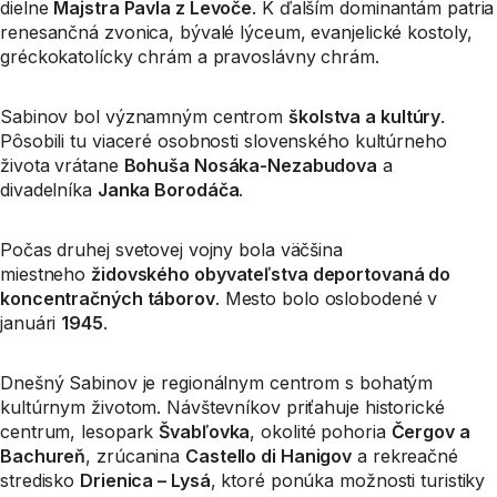
dielne
Majstra Pavla z Levoče
. K ďalším dominantám patria
renesančná zvonica, bývalé lýceum, evanjelické kostoly,
gréckokatolícky chrám a pravoslávny chrám.
Sabinov bol významným centrom
školstva a kultúry
.
Pôsobili tu viaceré osobnosti slovenského kultúrneho
života vrátane
Bohuša Nosáka-Nezabudova
a
divadelníka
Janka Borodáča
.
Počas druhej svetovej vojny bola väčšina
miestneho
židovského obyvateľstva deportovaná do
koncentračných táborov
. Mesto bolo oslobodené v
januári
1945
.
Dnešný Sabinov je regionálnym centrom s bohatým
kultúrnym životom. Návštevníkov priťahuje historické
centrum, lesopark
Švabľovka
, okolité pohoria
Čergov a
Bachureň
, zrúcanina
Castello di Hanigov
a rekreačné
stredisko
Drienica – Lysá
, ktoré ponúka možnosti turistiky