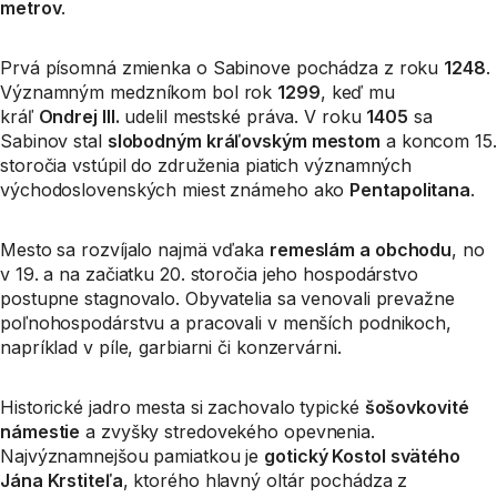
metrov
.
Prvá písomná zmienka o Sabinove pochádza z roku
1248
.
Významným medzníkom bol rok
1299
, keď mu
kráľ
Ondrej III.
udelil mestské práva. V roku
1405
sa
Sabinov stal
slobodným kráľovským mestom
a koncom 15.
storočia vstúpil do združenia piatich významných
východoslovenských miest známeho ako
Pentapolitana
.
Mesto sa rozvíjalo najmä vďaka
remeslám a obchodu
, no
v 19. a na začiatku 20. storočia jeho hospodárstvo
postupne stagnovalo. Obyvatelia sa venovali prevažne
poľnohospodárstvu a pracovali v menších podnikoch,
napríklad v píle, garbiarni či konzervárni.
Historické jadro mesta si zachovalo typické
šošovkovité
námestie
a zvyšky stredovekého opevnenia.
Najvýznamnejšou pamiatkou je
gotický Kostol svätého
Jána Krstiteľa
, ktorého hlavný oltár pochádza z