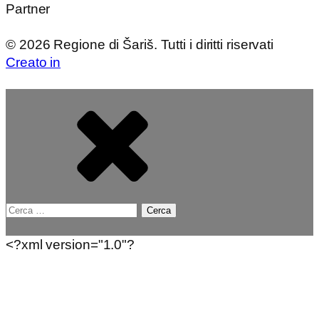
Partner
©
2026
Regione di Šariš. Tutti i diritti riservati
Creato in
Ricerca
per:
<?xml version="1.0"?