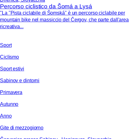
Percorso ciclistico da Šomá a Lysá
"La "Pista ciclabile di Šomská" è un percorso ciclabile per
mountain bike nel massiccio del Čergov, che parte dall'area
ricreativa...
Sport
Ciclismo
Sport estivi
Sabinov e dintorni
Primavera
Autunno
Anno
Gite di mezzogiorno