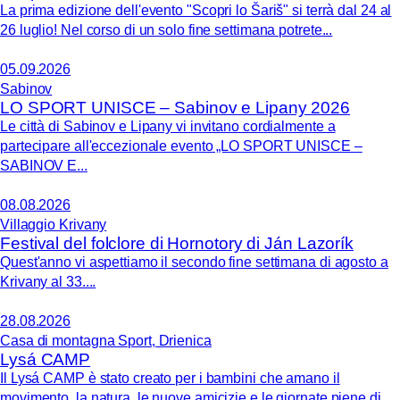
La prima edizione dell'evento "Scopri lo Šariš" si terrà dal 24 al
26 luglio! Nel corso di un solo fine settimana potrete...
05.09.2026
Sabinov
LO SPORT UNISCE – Sabinov e Lipany 2026
Le città di Sabinov e Lipany vi invitano cordialmente a
partecipare all'eccezionale evento „LO SPORT UNISCE –
SABINOV E...
08.08.2026
Villaggio Krivany
Festival del folclore di Hornotory di Ján Lazorík
Quest'anno vi aspettiamo il secondo fine settimana di agosto a
Krivany al 33....
28.08.2026
Casa di montagna Sport, Drienica
Lysá CAMP
Il Lysá CAMP è stato creato per i bambini che amano il
movimento, la natura, le nuove amicizie e le giornate piene di