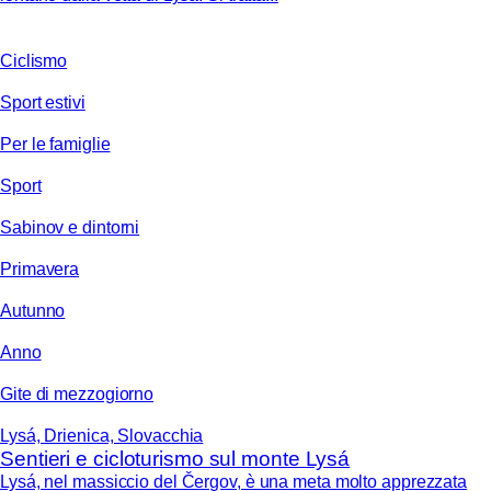
Ciclismo
Sport estivi
Per le famiglie
Sport
Sabinov e dintorni
Primavera
Autunno
Anno
Gite di mezzogiorno
Lysá, Drienica, Slovacchia
Sentieri e cicloturismo sul monte Lysá
Lysá, nel massiccio del Čergov, è una meta molto apprezzata