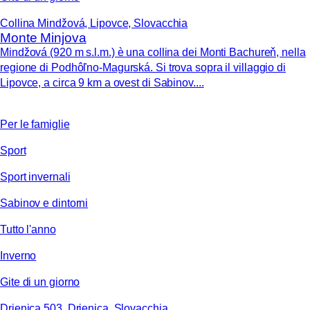
Collina Mindžová, Lipovce, Slovacchia
Monte Minjova
Mindžová (920 m s.l.m.) è una collina dei Monti Bachureň, nella
regione di Podhôľno-Magurská. Si trova sopra il villaggio di
Lipovce, a circa 9 km a ovest di Sabinov....
Per le famiglie
Sport
Sport invernali
Sabinov e dintorni
Tutto l'anno
Inverno
Gite di un giorno
Drienica 503, Drienica, Slovacchia