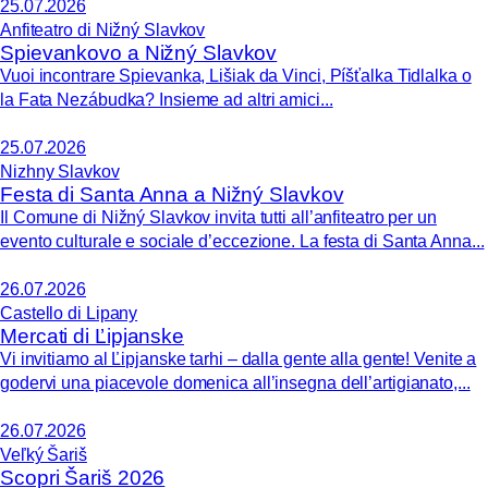
25.07.2026
Anfiteatro di Nižný Slavkov
Spievankovo a Nižný Slavkov
Vuoi incontrare Spievanka, Lišiak da Vinci, Píšťalka Tidlalka o
la Fata Nezábudka? Insieme ad altri amici...
25.07.2026
Nizhny Slavkov
Festa di Santa Anna a Nižný Slavkov
Il Comune di Nižný Slavkov invita tutti all’anfiteatro per un
evento culturale e sociale d’eccezione. La festa di Santa Anna...
26.07.2026
Castello di Lipany
Mercati di Ľipjanske
Vi invitiamo al Ľipjanske tarhi – dalla gente alla gente! Venite a
godervi una piacevole domenica all’insegna dell’artigianato,...
26.07.2026
Veľký Šariš
Scopri Šariš 2026