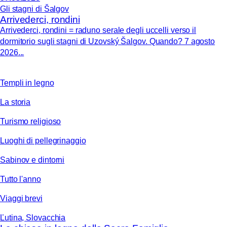
Gli stagni di Šalgov
Arrivederci, rondini
Arrivederci, rondini = raduno serale degli uccelli verso il
dormitorio sugli stagni di Uzovský Šalgov. Quando? 7 agosto
2026...
Templi in legno
La storia
Turismo religioso
Luoghi di pellegrinaggio
Sabinov e dintorni
Tutto l'anno
Viaggi brevi
Ľutina, Slovacchia