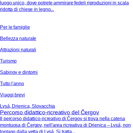
luogo unico, dove potrete ammirare fedeli riproduzioni in scala
ridotta di chiese in legno...
Per le famiglie
Bellezza naturale
Attrazioni naturali
Turismo
Sabinov e dintorni
Tutto l'anno
Viaggi brevi
Lysá, Drienica, Slovacchia
Percorso didattico-ricreativo del Čergov
Il percorso didattico-ricreativo di Čergov si trova nella catena
montuosa di Čergov, nell’area ricreativa di Drienica – Lysá, non
lontano dalla vetta di Lysá. Si tratta...