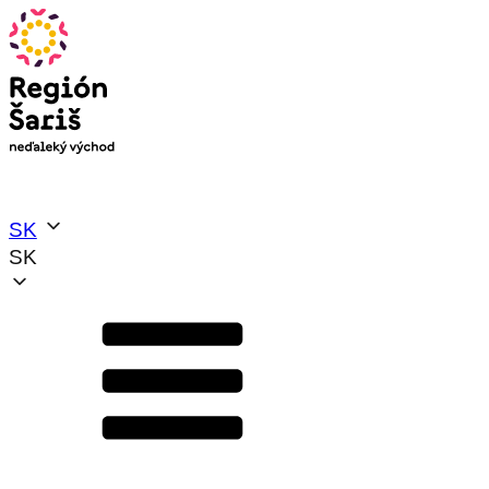
SK
SK