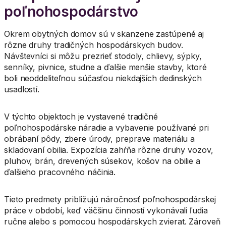
poľnohospodárstvo
Okrem obytných domov sú v skanzene zastúpené aj
rôzne druhy tradičných hospodárskych budov.
Návštevníci si môžu prezrieť stodoly, chlievy, sýpky,
senníky, pivnice, studne a ďalšie menšie stavby, ktoré
boli neoddeliteľnou súčasťou niekdajších dedinských
usadlostí.
V týchto objektoch je vystavené tradičné
poľnohospodárske náradie a vybavenie používané pri
obrábaní pôdy, zbere úrody, preprave materiálu a
skladovaní obilia. Expozícia zahŕňa rôzne druhy vozov,
pluhov, brán, drevených súsekov, košov na obilie a
ďalšieho pracovného náčinia.
Tieto predmety približujú náročnosť poľnohospodárskej
práce v období, keď väčšinu činností vykonávali ľudia
ručne alebo s pomocou hospodárskych zvierat. Zároveň