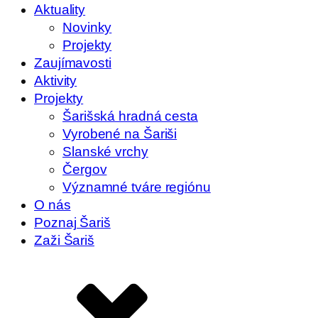
Aktuality
Novinky
Projekty
Zaujímavosti
Aktivity
Projekty
Šarišská hradná cesta
Vyrobené na Šariši
Slanské vrchy
Čergov
Významné tváre regiónu
O nás
Poznaj Šariš
Zaži Šariš