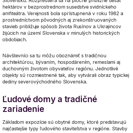
Slovensku. Rozprestiera sa na ploche približne desať
hektárov v bezprostrednom susedstve svidníckeho
amfiteátra. Verejnosti bola sprístupnená v roku 1982 a
prostredníctvom pôvodných aj zrekonštruovaných
stavieb približuje spôsob života Rusínov a Ukrajincov
žijúcich na území Slovenska v minulých historických
obdobiach.
Návštevníci sa tu môžu oboznámiť s tradičnou
architektúrou, bývaním, hospodárením, remeslami aj
duchovným životom obyvateľov regiónu. Jednotlivé
objekty sú rozmiestnené tak, aby vytvárali obraz typickej
dediny severovýchodného Slovenska.
Ľudové domy a tradičné
zariadenie
Základom expozície sú obytné domy, ktoré predstavujú
najčastejšie typy ľudového staviteľstva v regióne. Stavby