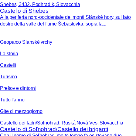
Shebes, 3432, Podhradik, Slovacchia
Castello di Shebes
Alla periferia nord-occidentale dei monti Slánské hory, sul lato
destro della valle del fiume Šebastovka, sopra la...
Geoparco Slanské vrchy
La storia
Castelli
Turismo
Prešov e dintorni
Tutto l'anno
Gite di mezzogiorno
Castello dei ladri/Solnohrad, Ruská Nová Ves, Slovacchia
Castello di Soľnohrad/Castello dei briganti
Con il nome di Soľnohrad, molto tempo fa esistevano due