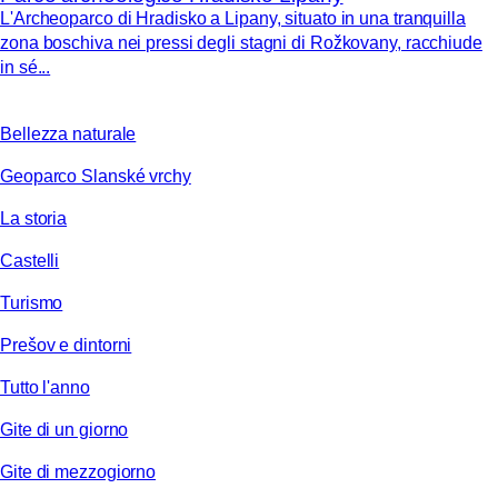
L'Archeoparco di Hradisko a Lipany, situato in una tranquilla
zona boschiva nei pressi degli stagni di Rožkovany, racchiude
in sé...
Bellezza naturale
Geoparco Slanské vrchy
La storia
Castelli
Turismo
Prešov e dintorni
Tutto l'anno
Gite di un giorno
Gite di mezzogiorno