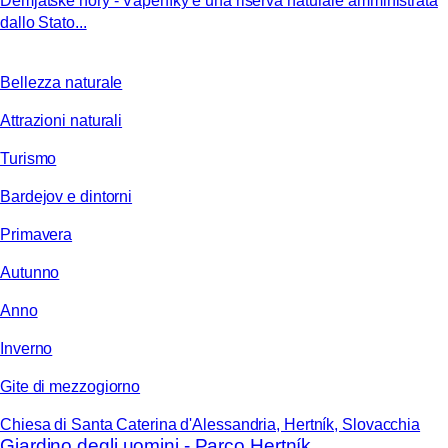
Demjatské hory - Vápeníky è una riserva naturale amministrata
dallo Stato...
Bellezza naturale
Attrazioni naturali
Turismo
Bardejov e dintorni
Primavera
Autunno
Anno
Inverno
Gite di mezzogiorno
Chiesa di Santa Caterina d'Alessandria, Hertník, Slovacchia
Giardino degli uomini - Parco Hertník