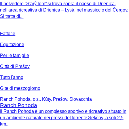
Il belvedere “Starý lom” si trova sopra il paese di Drienica,
nell’area ricreativa di Drienica – Lysá, nel massiccio del Čergov.
Si tratta di...
Fattorie
Equitazione
Per le famiglie
Città di Prešov
Tutto l'anno
Gite di mezzogiorno
Ranch Pohoda, o.z., Kúty, Prešov, Slovacchia
Ranch Pohoda
Il Ranch Pohoda è un complesso sportivo e ricreativo situato in
un ambiente naturale nei pressi del torrente Sekčov, a soli 2,5
km...