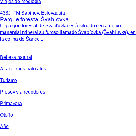
Viajes de mediodía
433J+FM Sabinov, Eslovaquia
Parque forestal Švabľovka
El parque forestal de Švabľovka está situado cerca de un
manantial mineral sulfuroso llamado Švabľovka (Švabľuvka), en
la colina de Šanec...
Belleza natural
Atracciones naturales
Turismo
Prešov y alrededores
Primavera
Otoño
Año