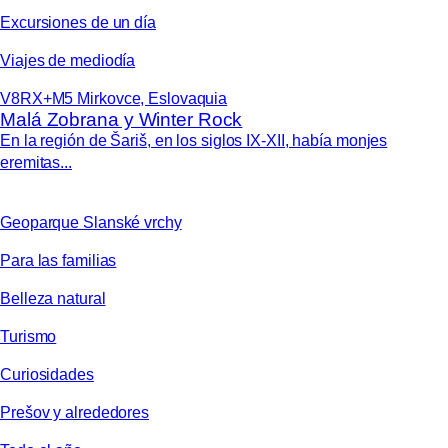
Excursiones de un día
Viajes de mediodía
V8RX+M5 Mirkovce, Eslovaquia
Malá Zobrana y Winter Rock
En la región de Šariš, en los siglos IX-XII, había monjes
eremitas...
Geoparque Slanské vrchy
Para las familias
Belleza natural
Turismo
Curiosidades
Prešov y alrededores