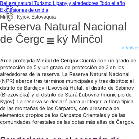
Belleza natural
Turismo
Lipany y alrededores
Todo el año
ES
Excursiones de un día
ES
Minčol, Kyjov, Eslovaquia
Reserva Natural Nacional
de Čergovský Minčol
< Volver
Área protegida
Minčol de Čergov
Cuenta con un grado de
protección de 5 y un grado de protección de 3 en los
alrededores de la reserva. La Reserva Natural Nacional
(NPR) abarca tres términos municipales y tres distritos: el
distrito de Bardejov (Livovská Huta), el distrito de Sabinov
(Brezovička) y el distrito de Stará Ľubovňa (municipio de
Kyjov). La reserva se declaró para proteger la flora típica
de las montañas de los Cárpatos, con presencia de
elementos propios de los Cárpatos Orientales y de las
comunidades forestales de las cotas más altas de Čergov.