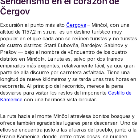
Senderismo en el corazón de
Čergov
Excursión al punto más alto
Čergova
– Minčol, con una
altitud de 1157,2 m s.n.m., es un destino turístico muy
popular en el que cada año se reúnen turistas y no turistas
de cuatro distritos: Stará Ľubovňa, Bardejov, Sabinov y
Prešov — bajo el nombre de «Encuentro de los cuatro
distritos en Minčol». La ruta es, salvo por dos tramos
empinados más exigentes, relativamente fácil, ya que gran
parte de ella discurre por carretera asfaltada. Tiene una
longitud de nueve kilómetros y se tarda unas tres horas en
recorrerla. Al principio del recorrido, merece la pena
desviarse para visitar los restos del imponente
Castillo de
Kamenice
con una hermosa vista circular.
La ruta hacia el monte Minčol atraviesa bonitos bosques y
ofrece también agradables lugares para descansar. Uno de
ellos se encuentra justo a las afueras del pueblo, junto a la
Granja Kamenica, donde, entre otras cosas, se pueden