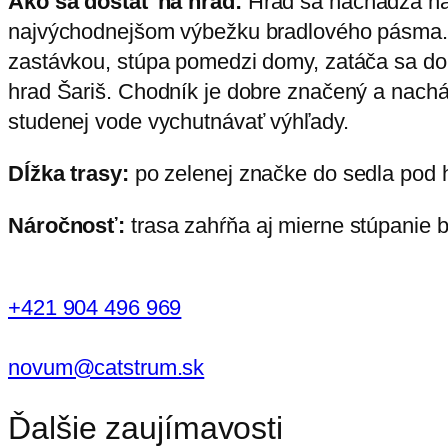
Ako sa dostať na hrad:
Hrad sa nachádza nad
najvýchodnejšom výbežku bradlového pásma. J
zastávkou, stúpa pomedzi domy, zatáča sa do
hrad Šariš. Chodník je dobre značený a nach
studenej vode vychutnávať výhľady.
Dĺžka trasy:
po zelenej značke do sedla pod h
Náročnosť:
trasa zahŕňa aj mierne stúpanie bl
+421 904 496 969
novum@catstrum.sk
Ďalšie zaujímavosti