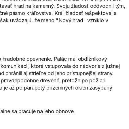
stavať hrad na kamenný. Svoju žiadosť odôvodnil tým,
né pásmo kráľovstva. Kráľ žiadosť rešpektoval a
však uvádzajú, že meno "Nový hrad" vzniklo v
lo hradobné opevnenie. Palác mal obdĺžnikový
komunikácií, ktorá vstupovala do nádvoria z južnej
hránili aj strieľne od jeho prístupnejšej strany.
, pravdepodobne drevené, pretože po požiari
láca je až po parapety prízemných okien zasypaný
uálne sa pracuje na jeho obnove.