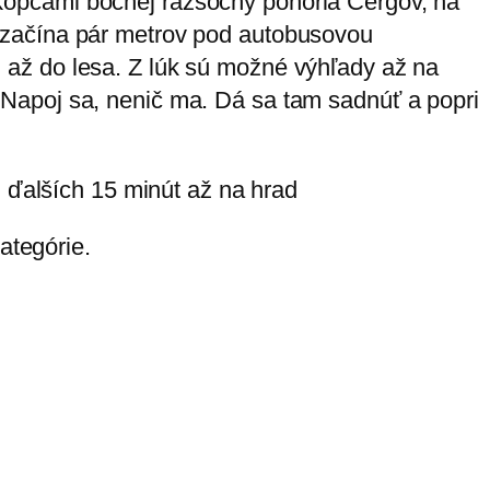
kopcami bočnej rázsochy pohoria Čergov, na
 začína pár metrov pod autobusovou
až do lesa. Z lúk sú možné výhľady až na
Napoj sa, nenič ma. Dá sa tam sadnúť a popri
j ďalších 15 minút až na hrad
ategórie.