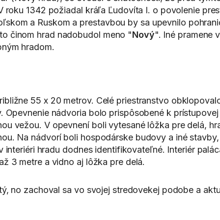
V roku 1342 požiadal kráľa Ľudovíta I. o povolenie pre
ľskom a Ruskom a prestavbou by sa upevnilo pohranič
to činom hrad nadobudol meno "
Nový
". Iné pramene 
župným hradom.
bližne 55 x 20 metrov. Celé priestranstvo obklopova
. Opevnenie nádvoria bolo prispôsobené k prístupovej 
 vežou. V opevnení boli vytesané lôžka pre delá, hrad c
nou. Na nádvorí boli hospodárske budovy a iné stavby
 interiéri hradu dodnes identifikovateľné. Interiér pa
ž 3 metre a vidno aj lôžka pre delá.
tý, no zachoval sa vo svojej stredovekej podobe a akt
.