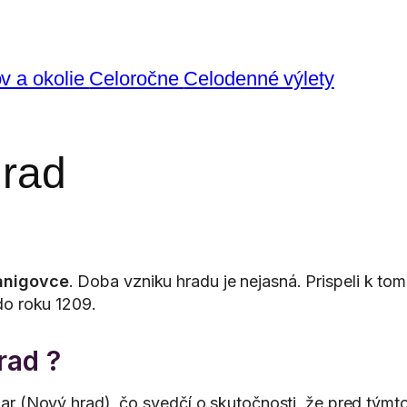
v a okolie
Celoročne
Celodenné výlety
hrad
anigovce
. Doba vzniku hradu je nejasná. Prispeli k tomu
do roku 1209.
rad ?
 (Nový hrad), čo svedčí o skutočnosti, že pred týmto