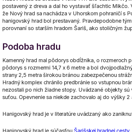
postavený z dreva a dal ho vystavať šľachtic Mikčo. 
že Nový hrad sa nachádza v Uhorskom pohraničí s Po
hanigovský hrad bol prestavaný. Pravdepodobne tým
porovnaní so starším hradom Šariš, ako stoličným 
Podoba hradu
Kamenný hrad mal pôdorys obdĺžnika, o rozmeroch pri
pôdorys s rozmermi 14,7 x 6 metre a bol dvojpodlažný
strany 2,5 metra širokou bránou zabezpečenou strážnou
Hradný komplex chránilo predbránie so vstupnou brá
nezostali po nich žiadne stopy. Uvádzané objekty sú v
suťou. Opevnenie sa niekde zachovalo aj do výšky 2 a
Hanigovský hrad je v literatúre uvádzaný ako zaniknu
Hanigovský hrad je súčasťou
Šarišskej hradnej cesty