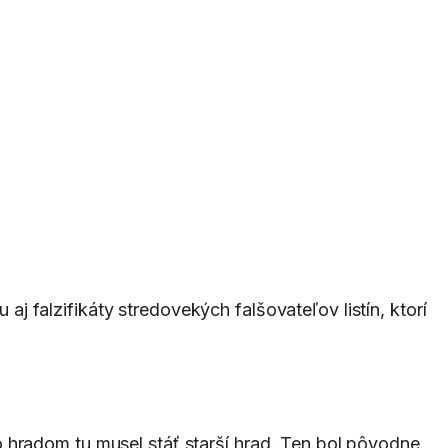
 aj falzifikáty stredovekých falšovateľov listín, ktorí
 hradom tu musel stáť starší hrad. Ten bol pôvodne