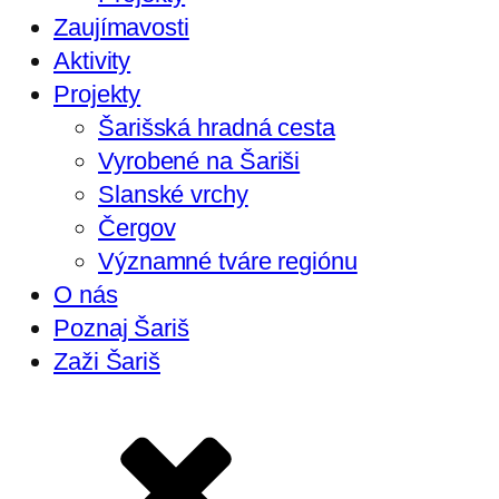
Zaujímavosti
Aktivity
Projekty
Šarišská hradná cesta
Vyrobené na Šariši
Slanské vrchy
Čergov
Významné tváre regiónu
O nás
Poznaj Šariš
Zaži Šariš