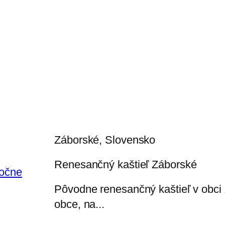
Záborské, Slovensko
Renesančný kaštieľ Záborské
ročne
Pôvodne renesančný kaštieľ v obci Z
obce, na...