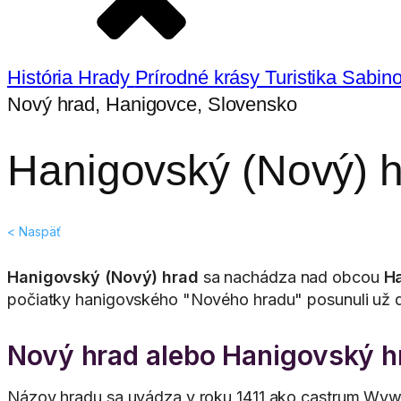
História
Hrady
Prírodné krásy
Turistika
Sabino
Nový hrad, Hanigovce, Slovensko
Hanigovský (Nový) 
< Naspäť
Hanigovský (Nový) hrad
sa nachádza nad obcou
H
počiatky hanigovského "Nového hradu" posunuli už 
Nový hrad alebo Hanigovský h
Názov hradu sa uvádza v roku 1411 ako castrum Wywar