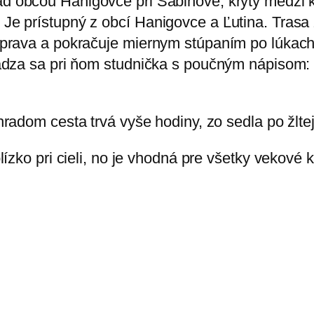
 obcou Hanigovce pri Sabinove, krytý medzi 
e prístupný z obcí Hanigovce a Ľutina. Trasa
prava a pokračuje miernym stúpaním po lúkach 
ádza sa pri ňom studnička s poučným nápisom: 
radom cesta trvá vyše hodiny, zo sedla po žlte
ízko pri cieli, no je vhodná pre všetky vekové k