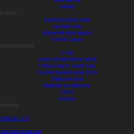
Aktivity
Projekty
Šarišská hradná cesta
Slanské vrchy
Významné tváre regiónu
Pohorie Čergov
Dôležité stránky
O nás
Turistické informačné centrá
Prešov Region Travel Card
Povinné zverejňovanie zmlúv
Štátna reklama
Materiály na stiahnutie
GDPR
Cookies
Kontakty
0948 907 674
info@regionsaris.sk