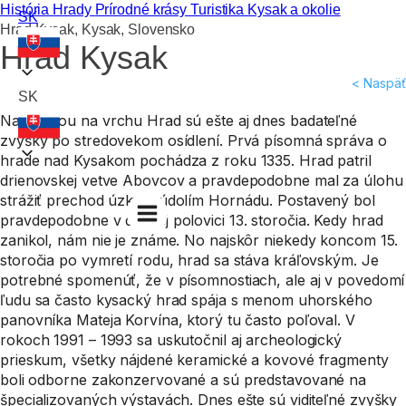
História
Hrady
Prírodné krásy
Turistika
Kysak a okolie
SK
Hrad Kysak, Kysak, Slovensko
Hrad Kysak
< Naspäť
SK
Nad obcou na vrchu Hrad sú ešte aj dnes badateľné
zvyšky po stredovekom osídlení. Prvá písomná správa o
hrade nad Kysakom pochádza z roku 1335. Hrad patril
drienovskej vetve Abovcov a pravdepodobne mal za úlohu
strážiť prechod úzkym údolím Hornádu. Postavený bol
pravdepodobne v druhej polovici 13. storočia. Kedy hrad
zanikol, nám nie je známe. No najskôr niekedy koncom 15.
storočia po vymretí rodu, hrad sa stáva kráľovským. Je
potrebné spomenúť, že v písomnostiach, ale aj v povedomí
ľudu sa často kysacký hrad spája s menom uhorského
panovníka Mateja Korvína, ktorý tu často poľoval. V
rokoch 1991 – 1993 sa uskutočnil aj archeologický
prieskum, všetky nájdené keramické a kovové fragmenty
boli odborne zakonzervované a sú predstavované na
špecializovaných výstavách. Dnes ešte sú viditeľné zvyšky