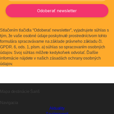
Stlačením tlačidla “Odoberať newsletter”, vyjadrujete súhlas s
tým, že vaše osobné údaje poskytnuté prostredníctvom tohto
formulára spracovávame na základe právneho základu čl.
GPDR. 6, ods. 1, písm. a) súhlas so spracovaním osobných
údajov. Svoj súhlas môžete kedykoľvek odvolať. Ďalšie
informácie nájdete v našich zásadách ochrany osobných
údajov.
Mapa destinácie Šariš
Navigacia
Aktuality
Zaujímavosti