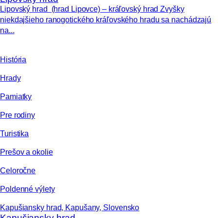
Lipovský hrad (hrad Lipovce) – kráľovský hrad Zvyšky
niekdajšieho ranogotického kráľovského hradu sa nachádzajú
na...
História
Hrady
Pamiatky
Pre rodiny
Turistika
Prešov a okolie
Celoročne
Poldenné výlety
Kapušiansky hrad, Kapušany, Slovensko
Kapušiansky hrad