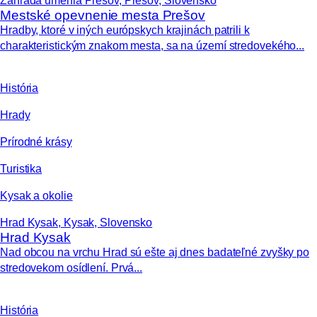
Záhrada umenia Prešov, Prešov, Slovensko
Mestské opevnenie mesta Prešov
Hradby, ktoré v iných európskych krajinách patrili k
charakteristickým znakom mesta, sa na území stredovekého...
História
Hrady
Prírodné krásy
Turistika
Kysak a okolie
Hrad Kysak, Kysak, Slovensko
Hrad Kysak
Nad obcou na vrchu Hrad sú ešte aj dnes badateľné zvyšky po
stredovekom osídlení. Prvá...
História