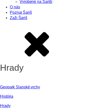
Vyrobené na Šariši
O nás
Poznaj Šariš
Zaži Šariš
Hrady
Geopark Slanské vrchy
História
Hrady