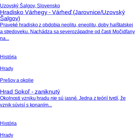
Uzovský Šalgov, Slovensko
Hradisko Várhegy - Várheď (Jarovnice/Uzovský
Šalgov)
Praveké hradisko z obdobia neolitu, eneolitu, doby halštatskej
a stredoveku. Nachádza sa severozápadne od časti Močidľany
na...
História
Hrady
Prešov a okolie
Hrad Sokoľ - zaniknutý
Okolnosti vzniku hradu nie sú jasné. Jedna z teórií tvrdí, že
vznik súvisí s konaním...
História
Hrady