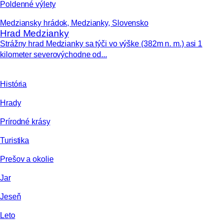
Poldenné výlety
Medziansky hrádok, Medzianky, Slovensko
Hrad Medzianky
Strážny hrad Medzianky sa týči vo výške (382m n. m.) asi 1
kilometer severovýchodne od...
História
Hrady
Prírodné krásy
Turistika
Prešov a okolie
Jar
Jeseň
Leto