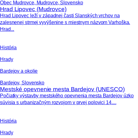
Obec Mudrovce, Mudrovce, Slovensko
Hrad Lipovec (Mudrovce)
Hrad Lipovec leží v západnej časti Slanských vrchov na
zalesnenej strmej vyvýšenine s miestnym názvom Varhoška.
Hrad...
História
Hrady
Bardejov a okolie
Bardejov, Slovensko
Mestské opevnenie mesta Bardejov (UNESCO)
Počiatky výstavby mestského opevnenia mesta Bardejov úzko
súvisia s urbanizačným rozvojom v prvej polovici 14....
História
Hrady