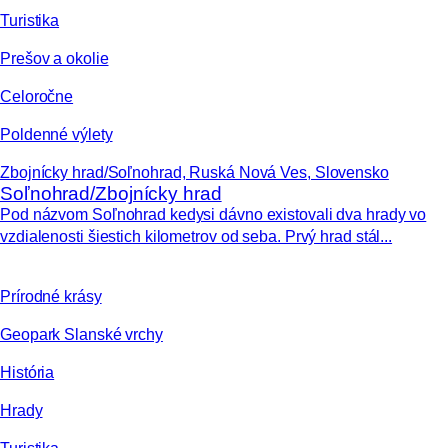
Turistika
Prešov a okolie
Celoročne
Poldenné výlety
Zbojnícky hrad/Soľnohrad, Ruská Nová Ves, Slovensko
Soľnohrad/Zbojnícky hrad
Pod názvom Soľnohrad kedysi dávno existovali dva hrady vo
vzdialenosti šiestich kilometrov od seba. Prvý hrad stál...
Prírodné krásy
Geopark Slanské vrchy
História
Hrady