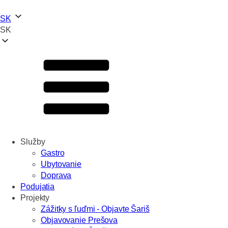
SK
SK
Služby
Gastro
Ubytovanie
Doprava
Podujatia
Projekty
Zážitky s ľuďmi - Objavte Šariš
Objavovanie Prešova