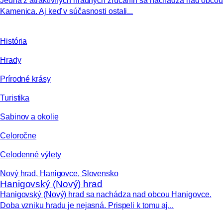
Jedna z atraktívnych hradných zrúcanín sa nachádza nad obcou
Kamenica. Aj keď v súčasnosti ostali...
História
Hrady
Prírodné krásy
Turistika
Sabinov a okolie
Celoročne
Celodenné výlety
Nový hrad, Hanigovce, Slovensko
Hanigovský (Nový) hrad
Hanigovský (Nový) hrad sa nachádza nad obcou Hanigovce.
Doba vzniku hradu je nejasná. Prispeli k tomu aj...