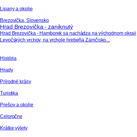
Lipany a okolie
Brezovička, Slovensko
Hrad Brezovička - zaniknutý
Hrad Brezovička - Hamborek sa nachádza na východnom okraji
Levočských vrchov, na vrchole hrebeňa Zámčisko...
História
Hrady
Prírodné krásy
Turistika
Prešov a okolie
Celoročne
Krátke výlety