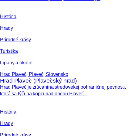
História
Hrady
Prírodné krásy
Turistika
Lipany a okolie
Hrad Plaveč, Plaveč, Slovensko
Hrad Plaveč (Plavečský hrad)
Hrad Plaveč je zrúcanina stredovekej pohraničnej pevnosti,
ktorá sa týči na kopci nad obcou Plaveč...
História
Hrady
Prírodné krásy