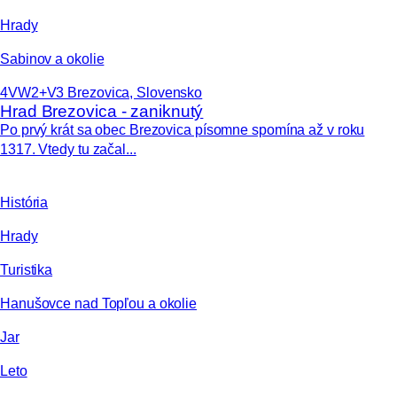
Hrady
Sabinov a okolie
4VW2+V3 Brezovica, Slovensko
Hrad Brezovica - zaniknutý
Po prvý krát sa obec Brezovica písomne spomína až v roku
1317. Vtedy tu začal...
História
Hrady
Turistika
Hanušovce nad Topľou a okolie
Jar
Leto