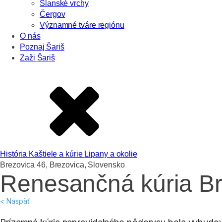
Slanské vrchy
Čergov
Významné tváre regiónu
O nás
Poznaj Šariš
Zaži Šariš
História
Kaštiele a kúrie
Lipany a okolie
Brezovica 46, Brezovica, Slovensko
Renesančná kúria Br
< Naspäť