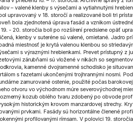
á v priebehu 16. – 17. storočia. Archívne správy z to
ov – valené klenby s výsečami a vytiahnutými hrebienk
ol upravovaný v 18. storočí a realizované boli tri prí
eň bola zjednotená úprava fasád a vznikom ústredného
19. - 20. storočia boli po rozšírení predsiene opäť u
ničená, klenby v suteréne sú valené, omietané. Jadro pr
padná miestnosť je krytá valenou klenbou so striedavý
ýsečami s výraznými hrebienkami. Prevet prístupný z j
azetovými zárubňami sú vložené v nikách so segmentov
podkrovia, kamenné dvojramenné schodisko je situovan
tálom s fazetami ukončenými trojhrannými nosmi. Po
sekundárne zamurované ostenie, použité počas barokove
meho otvoru vo východnom múre severovýchodnej miest
ozmerný kozub oblého tvaru zdobený po obvode profil
vysokým historickým krovom manzardovej strechy. Kryti
ovanými prvkami. Fasády sú horizontálne členené prof
nnými profilovanými rímsam. V polovici 19. storočia k