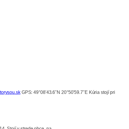
orysou.sk
GPS:
49°08'43.6"N 20°50'59.7"E Kúria stojí pri
. Stojí v strede obce, na...