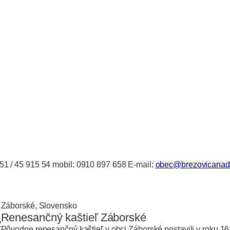
51 / 45 915 54 mobil: 0910 897 658 E-mail:
obec@brezovicanadt
Záborské, Slovensko
Renesančný kaštieľ Záborské
y
Pôvodne renesančný kaštieľ v obci Záborské postavili v roku 1614