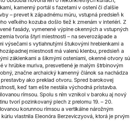
hto obdobia hovoria len o nekonkrétnych kúriách,
ami, kamenný portál s fazetami v ostení či ďalšie
stavby – prevet k západnému múru, vstupná predsieň k
 veľkého kozuba došlo tiež k zmenám v interiéri. Z
pravené fasády, vymenené výplne okenných a vstupných
ízemia tvoria štyri miestnosti – na severozápade a
mi výsečami s vytiahnutými štukovými hrebienkami a
uhozápadnej miestnosti má valenú klenbu, predsieň a
ými záklenkami a šikmými osteniami, okenné otvory sú
é v hrúbke muriva, presvetlené je malým štrbinovým
dobný, značne archaický kamenný článok sa nachádza
j prestavby ako preklad otvoru. Spred barokovej
nosti, keď tam ešte nestála východná prístavba.
ovanou rímsou. Spolu s ním vznikol v baroku aj nový
nu tvorí pozinkovaný plech z prelomu 19. – 20.
ilovanou korunnou rímsou a vertikálne nárožným
úriu vlastnila Eleonóra Berzeviczyová, ktorá je prvým