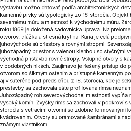
Prízemná kúria nepravidelného pôdorysu bola vybudovan
výstavbu možno datovať podľa architektonických detail
kamenné prvky sú typologicky zo 16. storočia. Objekt b
severnému múru a miestnosť k východnému múru. Zárov
roku 1869 je doložená sadovnícka úprava. Na prelome 
otvorov, dlážka a strešná krytina. Kúria je celá podpiv
juhovýchode sú priestory s rovnými stropmi. Severozá
juhozápadný priestor s valenou klenbou so styčnými v
východná prístavba rovné stropy. Vstupné otvory s k
v podobných nikách. Zaujímavo je riešený prístup do 
otvorom so šikmým ostením a prístupné kamenným por
aj v suteréne pod predsieňou z 18. storočia, kde je 
prestavby sa zachovala ešte profilovaná rímsa nezná
Juhozápadný roh severovýchodnej miestnosti vypĺňa r
vysoký komín. Zvyšky ríms sa zachovali v podkroví s 
storočia s vetracími otvormi so zdobne formovanými k
kvádrovaním. Otvory sú orámované šambránami s nadoke
známym vlastníkom.