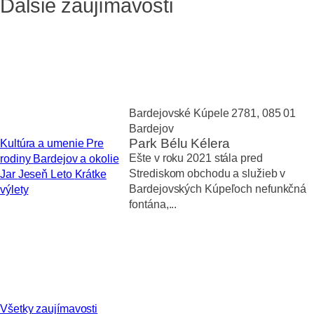
Ďalšie zaujímavosti
Bardejovské Kúpele 2781, 085 01
Bardejov
Park Bélu Kélera
Kultúra a umenie
Pre
Ešte v roku 2021 stála pred
rodiny
Bardejov a okolie
Strediskom obchodu a služieb v
Jar
Jeseň
Leto
Krátke
Bardejovských Kúpeľoch nefunkčná
výlety
fontána,...
Všetky zaujímavosti