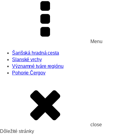
Menu
Šarišská hradná cesta
Slanské vrchy
Významné tváre regiónu
Pohorie Čergov
close
Dôležité stránky