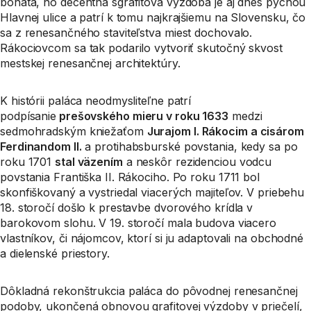
bohatá, no decentná sgrafitová výzdoba je aj dnes pýchou
Hlavnej ulice a patrí k tomu najkrajšiemu na Slovensku, čo
sa z renesančného staviteľstva miest dochovalo.
Rákociovcom sa tak podarilo vytvoriť skutočný skvost
mestskej renesančnej architektúry.
K histórii paláca neodmysliteľne patrí
podpísanie
prešovského mieru v roku 1633
medzi
sedmohradským kniežaťom
Jurajom I. Rákocim a cisárom
Ferdinandom II.
a protihabsburské povstania, kedy sa po
roku 1701
stal väzením
a neskôr rezidenciou vodcu
povstania Františka II. Rákociho. Po roku 1711 bol
skonfiškovaný a vystriedal viacerých majiteľov. V priebehu
18. storočí došlo k prestavbe dvorového krídla v
barokovom slohu. V 19. storočí mala budova viacero
vlastníkov, či nájomcov, ktorí si ju adaptovali na obchodné
a dielenské priestory.
Dôkladná rekonštrukcia paláca do pôvodnej renesančnej
podoby, ukončená obnovou grafitovej výzdoby v priečelí,