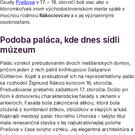
Osudy
Prešova
v 17. – 18. storočí boli viac ako v
ktoromkoľvek inom východoslovenskom meste späté s
mocnou rodinou
Rákociovcov
a s jej významnými
osobnosťami.
Podoba paláca, kde dnes sídli
múzeum
Palác vznikol prebudovaním dvoch meštianskych domov,
pričom jeden z nich patril kníhkupcovi Gašparovi
Güttlerovi. Kúpiť a prebudovať ich na reprezentatívny palác
sa rozhodol Žigmund Rákoci koncom 16. storočia.
Prebudovanie prebehlo začiatkom 17. storočia. Došlo pri
ňom k dotvoreniu charakteristickej fasády s oknami v
arkieroch. Fasáda bola zakončená atikou, ktorá bola
zložená z kombinácií štítkov, oblúčikov a slepých arkád.
Najkrajší mestský palác Horného Uhorska – takýto titul
mala renesančná stavba v tej najlukratívnejšej polohe
Prešova v čase svojho vzniku. Jej elegantná architektúra a