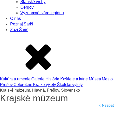
Slanské vrchy
Čergov
Významné tváre regiónu
O nás
Poznaj Šariš
Zaži Šariš
Kultúra a umenie
Galérie
História
Kaštiele a kúrie
Múzeá
Mesto
Prešov
Celoročne
Krátke výlety
Školské výlety
Krajské múzeum, Hlavná, Prešov, Slovensko
Krajské múzeum
< Naspäť