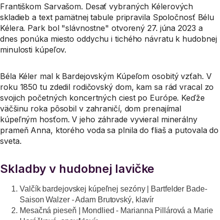
Františkom Sarvašom. Desať vybraných Kélerových
skladieb a text pamätnej tabule pripravila Spoločnosť Bélu
Kélera. Park bol "slávnostne" otvorený 27. júna 2023 a
dnes ponúka miesto oddychu i tichého návratu k hudobnej
minulosti kúpeľov.
Béla Kéler mal k Bardejovským Kúpeľom osobitý vzťah. V
roku 1850 tu zdedil rodičovský dom, kam sa rád vracal zo
svojich početných koncertných ciest po Európe. Keďže
väčšinu roka pôsobil v zahraničí, dom prenajímal
kúpeľným hosťom. V jeho záhrade vyvieral minerálny
prameň Anna, ktorého voda sa plnila do fliaš a putovala do
sveta.
Skladby v hudobnej lavičke
Valčík bardejovskej kúpeľnej sezóny
| Bartfelder Bade-
Saison Walzer - Adam Brutovský, klavír
Mesačná pieseň
| Mondlied - Marianna Pillárová a Marie