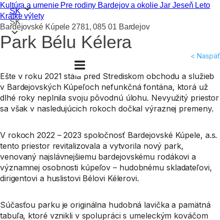
Kultúra a umenie
Pre rodiny
Bardejov a okolie
Jar
Jeseň
Leto
SK
Krátke výlety
SK
Bardejovské Kúpele 2781, 085 01 Bardejov
Park Bélu Kélera
< Naspäť
Ešte v roku 2021 stála pred Strediskom obchodu a služieb
v Bardejovských Kúpeľoch nefunkčná fontána, ktorá už
dlhé roky neplnila svoju pôvodnú úlohu. Nevyužitý priestor
sa však v nasledujúcich rokoch dočkal výraznej premeny.
V rokoch 2022 – 2023 spoločnosť Bardejovské Kúpele, a.s.
tento priestor revitalizovala a vytvorila nový park,
venovaný najslávnejšiemu bardejovskému rodákovi a
významnej osobnosti kúpeľov – hudobnému skladateľovi,
dirigentovi a huslistovi Bélovi Kélerovi.
Súčasťou parku je originálna hudobná lavička a pamätná
tabuľa, ktoré vznikli v spolupráci s umeleckým kováčom