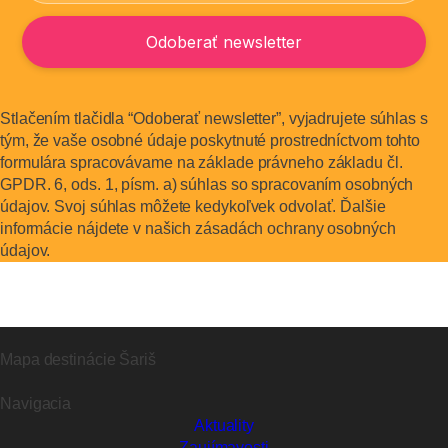
Stlačením tlačidla “Odoberať newsletter”, vyjadrujete súhlas s
tým, že vaše osobné údaje poskytnuté prostredníctvom tohto
formulára spracovávame na základe právneho základu čl.
GPDR. 6, ods. 1, písm. a) súhlas so spracovaním osobných
údajov. Svoj súhlas môžete kedykoľvek odvolať. Ďalšie
informácie nájdete v našich zásadách ochrany osobných
údajov.
Mapa destinácie Šariš
Navigacia
Aktuality
Zaujímavosti