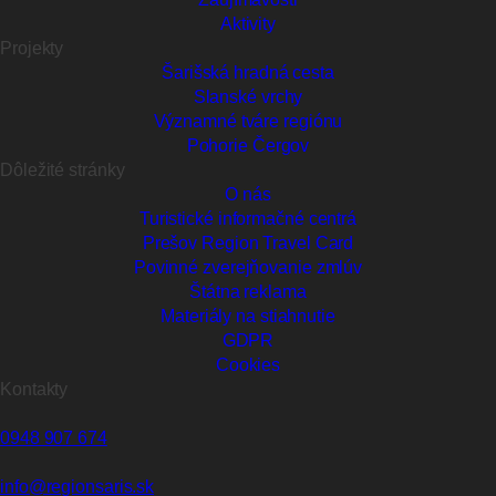
Aktivity
Projekty
Šarišská hradná cesta
Slanské vrchy
Významné tváre regiónu
Pohorie Čergov
Dôležité stránky
O nás
Turistické informačné centrá
Prešov Region Travel Card
Povinné zverejňovanie zmlúv
Štátna reklama
Materiály na stiahnutie
GDPR
Cookies
Kontakty
0948 907 674
info@regionsaris.sk