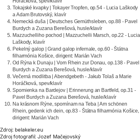
Horáčková, spev/klavír
Tokajské kvapky
| Tokayer Tropfen, op.54 - Lucia Laškody
a Adam Brutovský, klavír
Nemecká duša
| Deutsches Gemüthsleben, op.88 - Pavel
Burdych a Zuzana Berešová, husle/klavír
Mazzuchelliho pochod
| Mazzuchelli Marsch, op.22 - Lucia
Laškody, klavír
Pekelný galop
| Grand galop infernale, op.60 - Štátna
filharmónia Košice, dirigent: Marián Vach
Od Rýna k Dunaju
| Vom Rhein zur Donau, op.138 - Pavel
Burdych a Zuzana Berešová, husle/klavír
Večerná modlitba
| Abendgebeth - Jakub Tolaš a Marie
Horáčková, spev/klavír
Spomienka na Bardejov
| Erinnerung an Bartfeld, op.31 -
Pavel Burdych a Zuzana Berešová, husle/klavír
Na krásnom Rýne, spomínam na Teba
| Am schönen
Rhein, gedenk ich dein, op.83 - Štátna filharmónia Košice,
dirigent: Marián Vach
Zdroj: belakeler.eu
Zdroj fotografií: Jozef Mačejovský