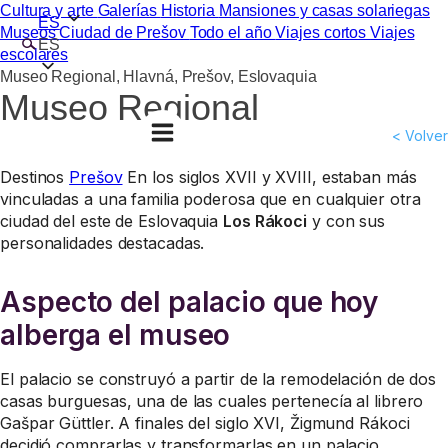
Cultura y arte
Galerías
Historia
Mansiones y casas solariegas
ES
Museos
Ciudad de Prešov
Todo el año
Viajes cortos
Viajes
ES
escolares
Museo Regional, Hlavná, Prešov, Eslovaquia
Museo Regional
< Volver
Destinos
Prešov
En los siglos XVII y XVIII, estaban más
vinculadas a una familia poderosa que en cualquier otra
ciudad del este de Eslovaquia
Los Rákoci
y con sus
personalidades destacadas.
Aspecto del palacio que hoy
alberga el museo
El palacio se construyó a partir de la remodelación de dos
casas burguesas, una de las cuales pertenecía al librero
Gašpar Güttler. A finales del siglo XVI, Žigmund Rákoci
decidió comprarlas y transformarlas en un palacio