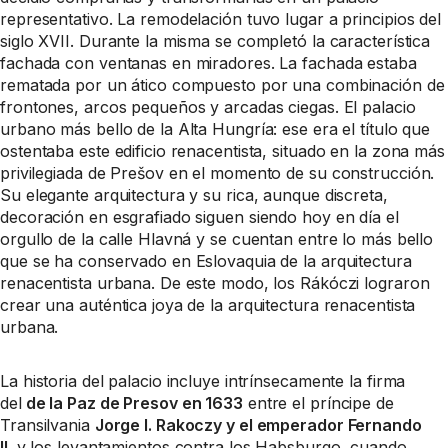
representativo. La remodelación tuvo lugar a principios del
siglo XVII. Durante la misma se completó la característica
fachada con ventanas en miradores. La fachada estaba
rematada por un ático compuesto por una combinación de
frontones, arcos pequeños y arcadas ciegas. El palacio
urbano más bello de la Alta Hungría: ese era el título que
ostentaba este edificio renacentista, situado en la zona más
privilegiada de Prešov en el momento de su construcción.
Su elegante arquitectura y su rica, aunque discreta,
decoración en esgrafiado siguen siendo hoy en día el
orgullo de la calle Hlavná y se cuentan entre lo más bello
que se ha conservado en Eslovaquia de la arquitectura
renacentista urbana. De este modo, los Rákóczi lograron
crear una auténtica joya de la arquitectura renacentista
urbana.
La historia del palacio incluye intrínsecamente la firma
del
de la Paz de Presov en 1633
entre el príncipe de
Transilvania
Jorge I. Rakoczy y el emperador Fernando
II.
y los levantamientos contra los Habsburgo, cuando