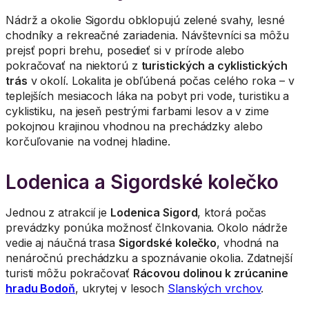
Nádrž a okolie Sigordu obklopujú zelené svahy, lesné
chodníky a rekreačné zariadenia. Návštevníci sa môžu
prejsť popri brehu, posedieť si v prírode alebo
pokračovať na niektorú z
turistických a cyklistických
trás
v okolí. Lokalita je obľúbená počas celého roka – v
teplejších mesiacoch láka na pobyt pri vode, turistiku a
cyklistiku, na jeseň pestrými farbami lesov a v zime
pokojnou krajinou vhodnou na prechádzky alebo
korčuľovanie na vodnej hladine.
Lodenica a Sigordské kolečko
Jednou z atrakcií je
Lodenica Sigord
, ktorá počas
prevádzky ponúka možnosť člnkovania. Okolo nádrže
vedie aj náučná trasa
Sigordské kolečko
, vhodná na
nenáročnú prechádzku a spoznávanie okolia. Zdatnejší
turisti môžu pokračovať
Rácovou dolinou k zrúcanine
hradu Bodoň
, ukrytej v lesoch
Slanských vrchov
.