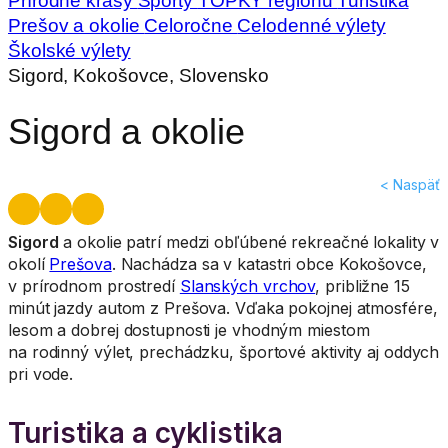
Prírodné krásy
Športy
TOPKY regiónu
Turistika
Prešov a okolie
Celoročne
Celodenné výlety
Školské výlety
Sigord, Kokošovce, Slovensko
Sigord a okolie
< Naspäť
Sigord
a okolie patrí medzi obľúbené rekreačné lokality v
okolí
Prešova
. Nachádza sa v katastri obce Kokošovce,
v prírodnom prostredí
Slanských vrchov
, približne 15
minút jazdy autom z Prešova. Vďaka pokojnej atmosfére,
lesom a dobrej dostupnosti je vhodným miestom
na rodinný výlet, prechádzku, športové aktivity aj oddych
pri vode.
Turistika a cyklistika