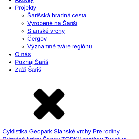
Projekty
Šarišská hradná cesta
Vyrobené na Šariši
Slanské vrchy
Čergov
Významné tváre regiónu
O nás
Poznaj Šariš
Zaži Šariš
Cyklistika
Geopark Slanské vrchy
Pre rodiny