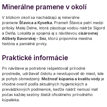
Minerálne pramene v okolí
V blízkom okolí sa nachádzajú aj minerálne
pramene
Šťavica a Kyselka
. Prameň Šťavica patrí medzi
prítoky Malej Delne, ktorá zásobuje vodou nádrže Sigord
a Delňa. Lokalita je spojená aj s návštevou
cisárovnej
Alžbety Bavorskej – Sisi
, ktorú pripomína miestna
história a pamätné prvky.
Praktické informácie
Pri návšteve je potrebné rešpektovať prírodné
prostredie, udržiavať čistotu a nevstupovať do miest, kde
je pohyb obmedzený.
Možnosť kúpania a kvalitu vody
je
vhodné overiť podľa aktuálnych hygienických a
prevádzkových podmienok, keďže nádrž nemusí mať
počas každej sezóny štatút oficiálneho prírodného
kúpaliska.