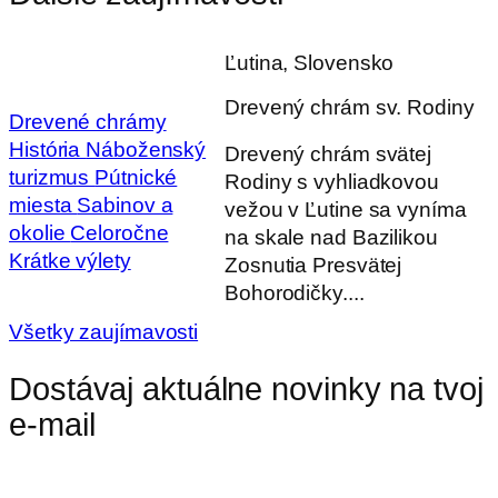
Ľutina, Slovensko
Drevený chrám sv. Rodiny
Drevené chrámy
História
Náboženský
Drevený chrám svätej
turizmus
Pútnické
Rodiny s vyhliadkovou
miesta
Sabinov a
vežou v Ľutine sa vyníma
okolie
Celoročne
na skale nad Bazilikou
Krátke výlety
Zosnutia Presvätej
Bohorodičky....
Všetky zaujímavosti
Dostávaj aktuálne novinky na tvoj
e-mail