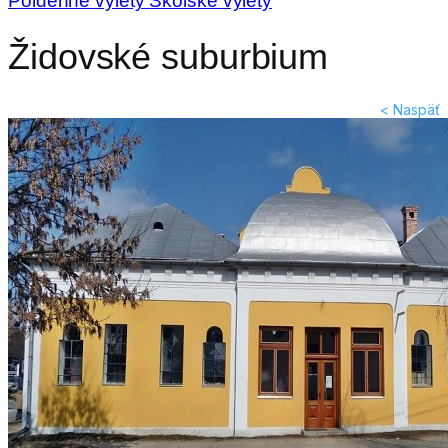
Poldenné výlety
Školské výlety
Židovské suburbium
< Naspäť