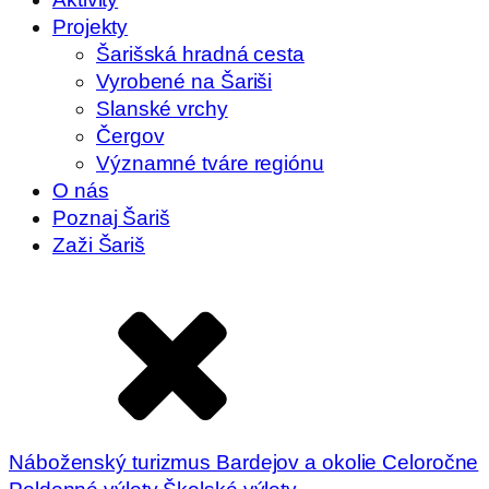
Projekty
Šarišská hradná cesta
Vyrobené na Šariši
Slanské vrchy
Čergov
Významné tváre regiónu
O nás
Poznaj Šariš
Zaži Šariš
Náboženský turizmus
Bardejov a okolie
Celoročne