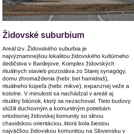
Židovské suburbium
Areál tzv. Židovského suburbia je
najvýznamnejšou lokalitou židovského kultúrneho
dedičstva v Bardejove. Komplex židovských
rituálnych stavieb pozostáva zo Starej synagógy,
domu zhromaždenia (hebr. bet hamidraš),
rituálneho kúpeľa (hebr. mikve), expanznej veže a
kotolne. V minulosti sa nachádzal v areáli aj
rituálny bitúnok, ktorý sa nezachoval. Tieto budovy
slúžili duchovným a komunitným potrebám
ortodoxnej židovskej komunity so silnou
chasidskou orientáciou, ktorá bola šiestou
najväčšou židovskou komunitou na Slovensku v