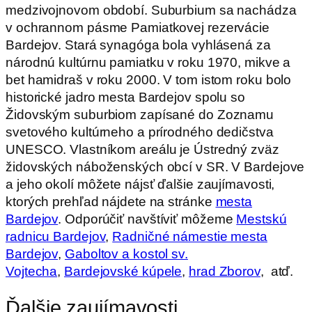
medzivojnovom období. Suburbium sa nachádza
v ochrannom pásme Pamiatkovej rezervácie
Bardejov. Stará synagóga bola vyhlásená za
národnú kultúrnu pamiatku v roku 1970, mikve a
bet hamidraš v roku 2000. V tom istom roku bolo
historické jadro mesta Bardejov spolu so
Židovským suburbiom zapísané do Zoznamu
svetového kultúrneho a prírodného dedičstva
UNESCO. Vlastníkom areálu je Ústredný zväz
židovských náboženských obcí v SR. V Bardejove
a jeho okolí môžete nájsť ďalšie zaujímavosti,
ktorých prehľad nájdete na stránke
mesta
Bardejov
. Odporúčiť navštíviť môžeme
Mestskú
radnicu Bardejov
,
Radničné námestie mesta
Bardejov
,
Gaboltov a kostol sv.
Vojtecha
,
Bardejovské kúpele
,
hrad Zborov
, atď.
Ďalšie zaujímavosti