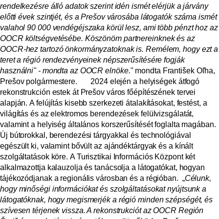
rendelkezésre álló adatok szerint idén ismét elérjük a járvány
előtti évek szintjét, és a Prešov városába látogatók száma ismét
valahol 90 000 vendégéjszaka körül lesz, ami több pénzt hoz az
OOCR költségvetésébe. Köszönöm partnereinknek és az
OOCR-hez tartozó önkormányzatoknak is. Remélem, hogy ezt a
teret a régió rendezvényeinek népszerűsítésére fogják
használni" - mondta az OOCR elnöke."
mondta František Oľha,
Prešov polgármestere.
2024 elején a helyiségek átfogó
rekonstrukción estek át Prešov város főépítészének tervei
alapján.
A felújítás kisebb szerkezeti átalakításokat, festést, a
világítás és az elektromos berendezések felülvizsgálatát,
valamint a helyiség általános korszerűsítését foglalta magában.
Új bútorokkal, berendezési tárgyakkal és technológiával
egészült ki, valamint bővült az ajándéktárgyak és a kínált
szolgáltatások köre.
A Turisztikai Információs Központ két
alkalmazottja kalauzolja és tanácsolja a látogatókat, hogyan
tájékozódjanak a regionális városban és a régióban.
„
Célunk,
hogy minőségi információkat és szolgáltatásokat nyújtsunk a
látogatóknak, hogy megismerjék a régió minden szépségét, és
szívesen térjenek vissza. A rekonstrukciót az OOCR Región