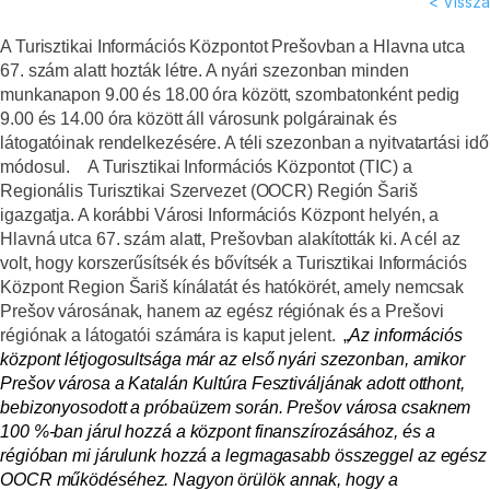
< Vissza
A Turisztikai Információs Központot Prešovban a Hlavna utca
67. szám alatt hozták létre. A nyári szezonban minden
munkanapon 9.00 és 18.00 óra között, szombatonként pedig
9.00 és 14.00 óra között áll városunk polgárainak és
látogatóinak rendelkezésére. A téli szezonban a nyitvatartási idő
módosul.
A Turisztikai Információs Központot (TIC) a
Regionális Turisztikai Szervezet (OOCR) Región Šariš
igazgatja. A korábbi Városi Információs Központ helyén, a
Hlavná utca 67. szám alatt, Prešovban alakították ki. A cél az
volt, hogy korszerűsítsék és bővítsék a Turisztikai Információs
Központ Region Šariš kínálatát és hatókörét, amely nemcsak
Prešov városának, hanem az egész régiónak és a Prešovi
régiónak a látogatói számára is kaput jelent.
„
Az információs
központ létjogosultsága már az első nyári szezonban, amikor
Prešov városa a Katalán Kultúra Fesztiváljának adott otthont,
bebizonyosodott a próbaüzem során. Prešov városa csaknem
100 %-ban járul hozzá a központ finanszírozásához, és a
régióban mi járulunk hozzá a legmagasabb összeggel az egész
OOCR működéséhez. Nagyon örülök annak, hogy a