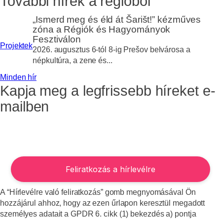
További hírek a régióból
„Ismerd meg és éld át Šarišt!” kézműves
zóna a Régiók és Hagyományok
Fesztiválon
Projektek
2026. augusztus 6-tól 8-ig Prešov belvárosa a
népkultúra, a zene és...
Minden hír
Kapja meg a legfrissebb híreket e-
mailben
A “Hírlevélre való feliratkozás” gomb megnyomásával Ön
hozzájárul ahhoz, hogy az ezen űrlapon keresztül megadott
személyes adatait a GPDR 6. cikk (1) bekezdés a) pontja