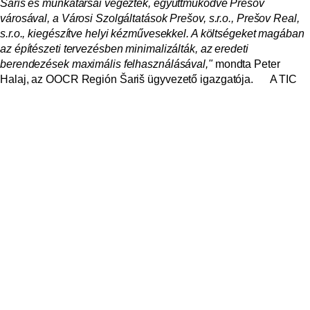
Šariš és munkatársai végezték, együttműködve Prešov
városával, a Városi Szolgáltatások Prešov, s.r.o., Prešov Real,
s.r.o., kiegészítve helyi kézművesekkel. A költségeket magában
az építészeti tervezésben minimalizálták, az eredeti
berendezések maximális felhasználásával,"
mondta Peter
Halaj, az OOCR Región Šariš ügyvezető igazgatója.
A TIC