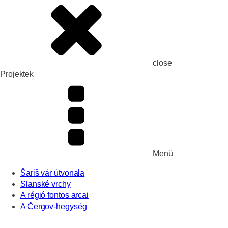
close
Projektek
Menü
Šariš vár útvonala
Slanské vrchy
A régió fontos arcai
A Čergov-hegység