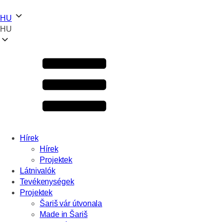
HU
HU
Hírek
Hírek
Projektek
Látnivalók
Tevékenységek
Projektek
Šariš vár útvonala
Made in Šariš