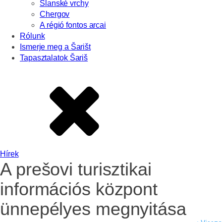
Slanské vrchy
Chergov
A régió fontos arcai
Rólunk
Ismerje meg a Šarišt
Tapasztalatok Šariš
Hírek
A prešovi turisztikai
információs központ
ünnepélyes megnyitása