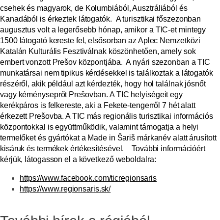
csehek és magyarok, de Kolumbiából, Ausztráliából és
Kanadából is érkeztek látogatók.
A turisztikai főszezonban
augusztus volt a legerősebb hónap,
amikor a TIC-et mintegy
1500 látogató kereste fel, elsősorban az Aplec Nemzetközi
Katalán Kulturális Fesztiválnak köszönhetően, amely sok
embert vonzott Prešov központjába.
A nyári szezonban a TIC
munkatársai nem tipikus kérdésekkel is találkoztak a látogatók
részéről, akik például azt kérdezték, hogy hol találnak jósnőt
vagy kéményseprőt Prešovban. A TIC helyiségeit egy
kerékpáros is felkereste, aki a Fekete-tengerről 7 hét alatt
érkezett Prešovba.
A TIC más regionális turisztikai információs
központokkal is együttműködik, valamint támogatja a helyi
termelőket és gyártókat a Made in Šariš márkanév alatt árusított
kisáruk és termékek értékesítésével.
További információért
kérjük, látogasson el a következő weboldalra:
https://www.facebook.com/ticregionsaris
https://www.regionsaris.sk/