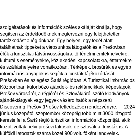
szolgáltatások és információk széles skáláját kínálja, hogy
segítsen az érdeklődőknek megtervezni egy felejthetetlen
tartózkodást a régiónkban.
Egy helyen, egy fedél alatt
találhatnak tippeket a városunkba látogatók és a Prešovban
élők a turisztikai látványosságokra, történelmi emlékhelyekre,
kulturális eseményekre, közlekedési kapcsolatokra, éttermekre
és szálláshelyekre vonatkozóan. Térképek, brosúrák és egyéb
információs anyagok is segítik a turisták tájékozódását
Prešovban és az egész Šariš régióban. A Turisztikai Információs
Központban különböző ajándék- és reklámcikkek, képeslapok,
Prešov városáról, a régióról és Szlovákiáról szóló kiadványok,
ajándéktárgyak vagy jegyek vásárolhatók a népszerű
Discovering Prešov (Prešov felfedezése) rendezvényre.
2024
június közepétől szeptember közepéig több mint 3000 látogató
kereste fel a Šariš régió turisztikai információs központját,
akik
között voltak helyi prešovi lakosok, de szlovákiai turisták is. A
külföldi látogatók száma közel 900 volt, főként lengyelek,