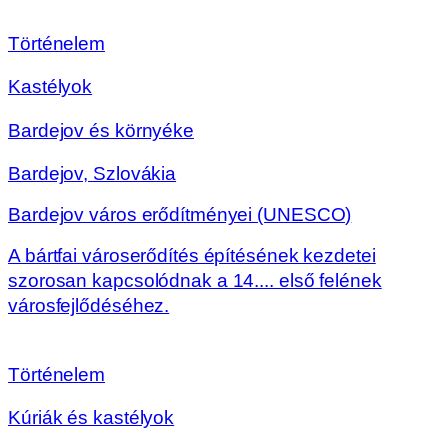
Történelem
Kastélyok
Bardejov és környéke
Bardejov, Szlovákia
Bardejov város erődítményei (UNESCO)
A bártfai városerődítés építésének kezdetei
szorosan kapcsolódnak a 14.... első felének
városfejlődéséhez.
Történelem
Kúriák és kastélyok