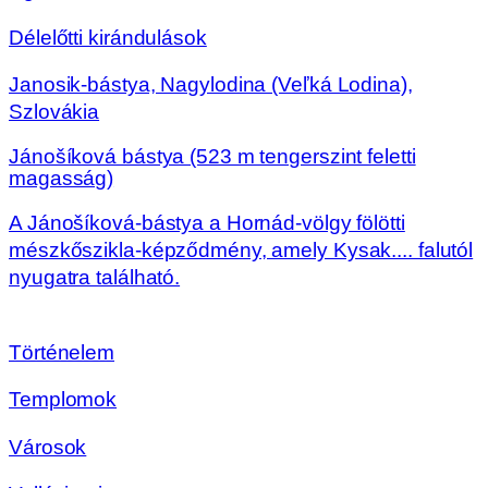
Délelőtti kirándulások
Janosik-bástya, Nagylodina (Veľká Lodina),
Szlovákia
Jánošíková bástya (523 m tengerszint feletti
magasság)
A Jánošíková-bástya a Hornád-völgy fölötti
mészkőszikla-képződmény, amely Kysak.... falutól
nyugatra található.
Történelem
Templomok
Városok