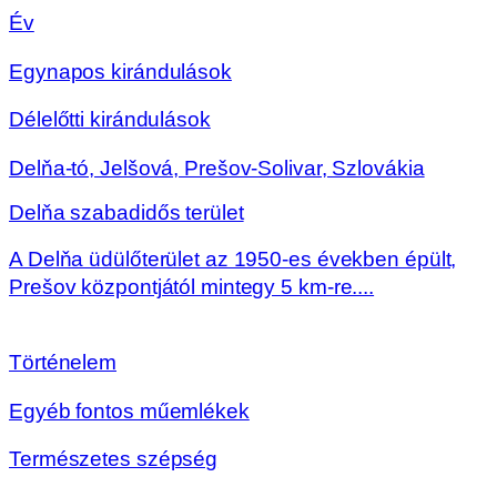
Év
Egynapos kirándulások
Délelőtti kirándulások
Delňa-tó, Jelšová, Prešov-Solivar, Szlovákia
Delňa szabadidős terület
A Delňa üdülőterület az 1950-es években épült,
Prešov központjától mintegy 5 km-re....
Történelem
Egyéb fontos műemlékek
Természetes szépség