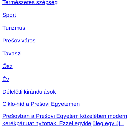
Természetes szépség
Sport
Turizmus
Prešov város
Tavaszi
Ősz
Év
Délelőtti kirándulások
Ciklo-híd a Prešovi Egyetemen
Prešovban a Prešovi Egyetem közelében modern
kerékpárutat nyitottak. Ezzel egyidejűleg egy új...