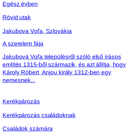
Egész évben
Rövid utak
Jakubova Voľa, Szlovákia
A szerelem fája
Jakubová Voľa településről szóló első írásos
említés 1315-ből származik, és azt állítja, hogy
Károly Róbert, Anjou király 1312-ben egy
nemesnek...
Kerékpározás
Kerékpározás családoknak
Családok számára