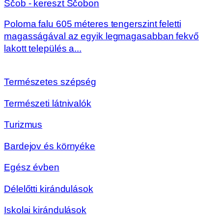
Ščob - kereszt Ščobon
Poloma falu 605 méteres tengerszint feletti
magasságával az egyik legmagasabban fekvő
lakott település a...
Természetes szépség
Természeti látnivalók
Turizmus
Bardejov és környéke
Egész évben
Délelőtti kirándulások
Iskolai kirándulások