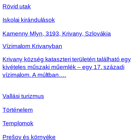
Rövid utak
Iskolai kirándulások
Kamenny Mlyn, 3193, Krivany, Szlovákia
Vízimalom Krivanyban
Krivany község kataszteri területén található egy
kivételes műszaki műemlék – egy 17. századi
vízimalom. A múltban….
Vallási turizmus
Történelem
Templomok
Prešov és környéke