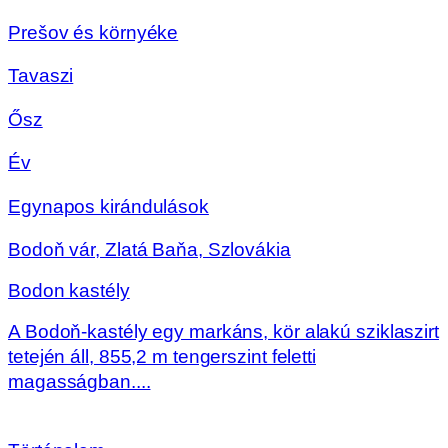
Prešov és környéke
Tavaszi
Ősz
Év
Egynapos kirándulások
Bodoň vár, Zlatá Baňa, Szlovákia
Bodon kastély
A Bodoň-kastély egy markáns, kör alakú sziklaszirt
tetején áll, 855,2 m tengerszint feletti
magasságban....