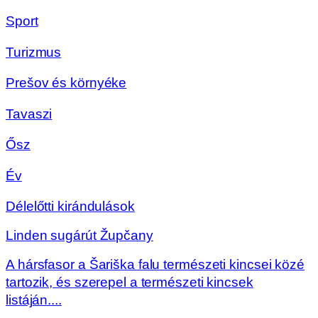
Sport
Turizmus
Prešov és környéke
Tavaszi
Ősz
Év
Délelőtti kirándulások
Linden sugárút Župčany
A hársfasor a Šariška falu természeti kincsei közé
tartozik, és szerepel a természeti kincsek
listáján....