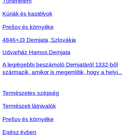
Történelem
Kúriák és kastélyok
Prešov és környéke
4846+J3 Demjata, Szlovákia
Udvarház Hamos Demjata
A legrégebbi beszámoló Demjatáról 1332-ből
származik, amikor is megemlítik, hogy a helyi...
Természetes szépség
Természeti látnivalók
Prešov és környéke
Egész évben