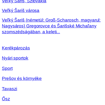
Veľký Šariš, Szlovákia
Veľký Šariš városa
Veľký Šariš (németül: Groß-Scharosch, magyarul:
Nagysáros) Gregorovce és Šarišské Michaľany
szomszédságában, a keleti...
Kerékpározás
Nyári sportok
Sport
Prešov és környéke
Tavaszi
Ősz