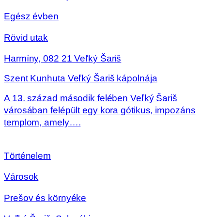
Egész évben
Rövid utak
Harmíny, 082 21 Veľký Šariš
Szent Kunhuta Veľký Šariš kápolnája
A 13. század második felében Veľký Šariš
városában felépült egy kora gótikus, impozáns
templom, amely….
Történelem
Városok
Prešov és környéke