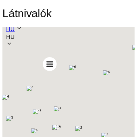
Látnivalók
HU
HU
6
5
4
4
3
48
3
16
2
5
7