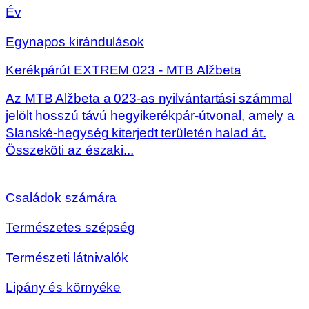
Év
Egynapos kirándulások
Kerékpárút EXTREM 023 - MTB Alžbeta
Az MTB Alžbeta a 023-as nyilvántartási számmal
jelölt hosszú távú hegyikerékpár-útvonal, amely a
Slanské-hegység kiterjedt területén halad át.
Összeköti az északi...
Családok számára
Természetes szépség
Természeti látnivalók
Lipány és környéke