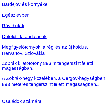
Bardejov és környéke
Egész évben
Rövid utak
Délelőtti kirándulások
Megfigyelőtornyok: a régi és az új koldus,
Hervartov, Szlovákia
Žobrák kilátótorony 893 m tengerszint feletti
magasságban.
A Žobrák-hegy közelében, a Čergov-hegységben,
893 méteres tengerszint feletti magasságban,...
Családok számára