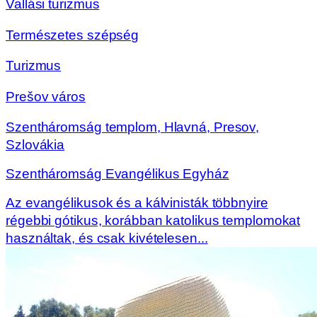
Vallási turizmus
Természetes szépség
Turizmus
Prešov város
Szentháromság templom, Hlavná, Presov,
Szlovákia
Szentháromság Evangélikus Egyház
Az evangélikusok és a kálvinisták többnyire
régebbi gótikus, korábban katolikus templomokat
használtak, és csak kivételesen...