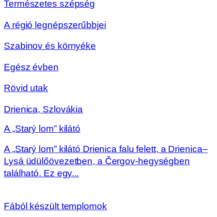
Természetes szépség
A régió legnépszerűbbjei
Szabinov és környéke
Egész évben
Rövid utak
Drienica, Szlovákia
A „Starý lom” kilátó
A „Starý lom” kilátó Drienica falu felett, a Drienica–
Lysá üdülőövezetben, a Čergov-hegységben
található. Ez egy...
Fából készült templomok