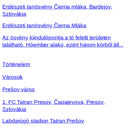
Erdészeti tanösvény Čierna mláka, Bardejov,
Szlovákia
Erdészeti tanösvény Čierna Mláka
Az ösvény kiindulópontja a tó feletti területen
található. Hóember alakú, ezért három körből áll...
Történelem
Városok
Prešov város
1. FC Tatran Presov, Čapajevova, Presov,
Szlovákia
Labdarúgó stadion Tatran Prešov