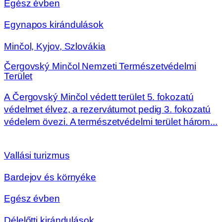
Egész évben
Egynapos kirándulások
Minčol, Kyjov, Szlovákia
Čergovský Minčol Nemzeti Természetvédelmi
Terület
A Čergovský Minčol védett terület 5. fokozatú
védelmet élvez, a rezervátumot pedig 3. fokozatú
védelem övezi. A természetvédelmi terület három...
Vallási turizmus
Bardejov és környéke
Egész évben
Délelőtti kirándulások