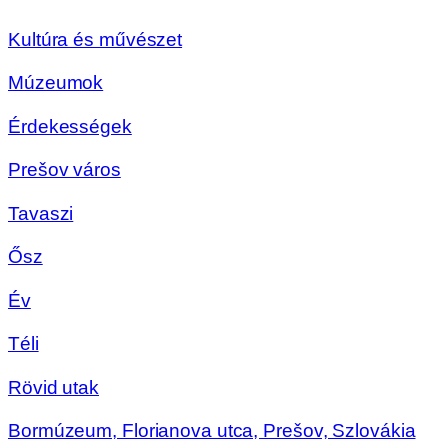
Kultúra és művészet
Múzeumok
Érdekességek
Prešov város
Tavaszi
Ősz
Év
Téli
Rövid utak
Bormúzeum, Florianova utca, Prešov, Szlovákia