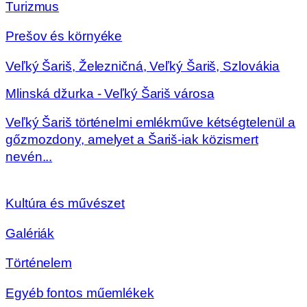
Turizmus
Prešov és környéke
Veľký Šariš, Železničná, Veľký Šariš, Szlovákia
Mlinská džurka - Veľký Šariš városa
Veľký Šariš történelmi emlékműve kétségtelenül a
gőzmozdony, amelyet a Šariš-iak közismert
nevén...
Kultúra és művészet
Galériák
Történelem
Egyéb fontos műemlékek