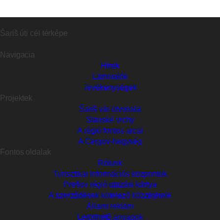
Šariš úti cél térképe
Navigacia
Hírek
Látnivalók
Tevékenységek
Projektek
Šariš vár útvonala
Slanské vrchy
A régió fontos arcai
A Čergov-hegység
Fontos oldalak
Rólunk
Turisztikai információs központok
Prešov régió utazási kártya
A szerződések kötelező közzététele
Állami reklám
Letölthető anyagok