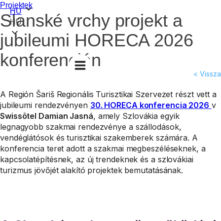
Projektek
HU
Slanské vrchy projekt a
HU
jubileumi HORECA 2026
konferencián
< Vissza
A Región Šariš Regionális Turisztikai Szervezet részt vett a
jubileumi rendezvényen
30. HORECA konferencia 2026
v
Swissôtel Damian Jasná
, amely Szlovákia egyik
legnagyobb szakmai rendezvénye a szállodások,
vendéglátósok és turisztikai szakemberek számára. A
konferencia teret adott a szakmai megbeszéléseknek, a
kapcsolatépítésnek, az új trendeknek és a szlovákiai
turizmus jövőjét alakító projektek bemutatásának.