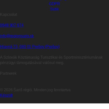
GDPR
Sütik
Kapcsolat
0948 907 674
info@regionsaris.sk
Hlavná 73, 080 01 Prešov (Prešov)
A Szlovák Köztársaság Turisztikai és Sportminisztériumának
pénzügyi támogatásával valósul meg.
Partnerek
©
2026
Šariš régió. Minden jog fenntartva
Készült