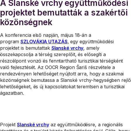
A Slanské vrchy együttműködési
projektet bemutatták a szakértői
közönségnek
A konferencia első napján, május 18-án a
program
SZLOVÁKIA UTAZÁS
, egy együttműködési
projektet is bemutattak
Slanské vrchy
, amely
összekapcsolja a térség szereplőit, és elősegíti a
részcélpont vonzó és fenntartható turisztikai térségként
való fejlesztését. Az OOCR Region Šariš részvétele a
rendezvényen lehetőséget nyújtott arra, hogy a szakmai
közönségnek bemutassa a Slanské vrchy-hegységben rejlő
lehetőségeket, és új kapcsolatokat teremtsen a turisztikai
ágazatban.
Projekt
Slanské vrchy
az együttműködésre, a regionális