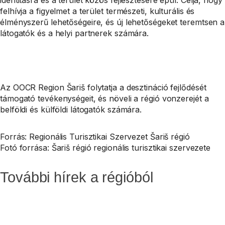
identitásra és a terület közös fejlesztésére épül. Célja, hogy
felhívja a figyelmet a terület természeti, kulturális és
élményszerű lehetőségeire, és új lehetőségeket teremtsen a
látogatók és a helyi partnerek számára.
Az OOCR Region Šariš folytatja a desztináció fejlődését
támogató tevékenységeit, és növeli a régió vonzerejét a
belföldi és külföldi látogatók számára.
Forrás: Regionális Turisztikai Szervezet Šariš régió
Fotó forrása: Šariš régió regionális turisztikai szervezete
További hírek a régióból