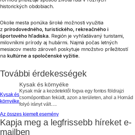
historických obdobiach.
Okolie mesta ponúka široké možnosti využitia
z
prírodovedného, turistického, rekreačného i
športového hľadiska
. Región je vyhľadávaný turistami,
milovníkmi prírody aj hubármi. Najmä počas letných
mesiacov mesto zároveň poskytuje množstvo príležitostí
na
kultúrne a spoločenské vyžitie
.
További érdekességek
Kysak és környéke
Kysak már a kezdetektől fogva egy fontos földrajzi
Kysak és
csomópontban feküdt, azon a területen, ahol a Hornád
környéke
folyó irányt vált….
Az összes kiemelt esemény
Kapja meg a legfrissebb híreket e-
mailben