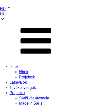
HU
HU
Hírek
Hírek
Projektek
Látnivalók
Tevékenységek
Projektek
Šariš vár útvonala
Made in Šariš