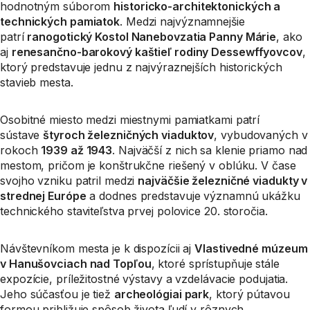
hodnotným súborom
historicko-architektonických a
technických pamiatok
. Medzi najvýznamnejšie
patrí
ranogotický Kostol Nanebovzatia Panny Márie
, ako
aj
renesančno-barokový kaštieľ rodiny Dessewffyovcov
,
ktorý predstavuje jednu z najvýraznejších historických
stavieb mesta.
Osobitné miesto medzi miestnymi pamiatkami patrí
sústave
štyroch železničných viaduktov
, vybudovaných v
rokoch
1939 až 1943
. Najväčší z nich sa klenie priamo nad
mestom, pričom je konštrukčne riešený v oblúku. V čase
svojho vzniku patril medzi
najväčšie železničné viadukty v
strednej Európe
a dodnes predstavuje významnú ukážku
technického staviteľstva prvej polovice 20. storočia.
Návštevníkom mesta je k dispozícii aj
Vlastivedné múzeum
v Hanušovciach nad Topľou
, ktoré sprístupňuje stále
expozície, príležitostné výstavy a vzdelávacie podujatia.
Jeho súčasťou je tiež
archeológiai park
, ktorý pútavou
formou približuje spôsob života ľudí v rôznych