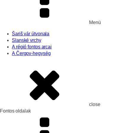
Menü
Šariš vár útvonala
Slanské vrchy
A régió fontos arcai
A Čergov-hegység
close
Fontos oldalak