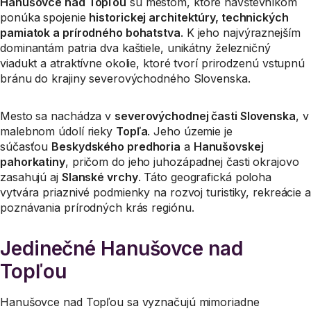
Hanušovce nad Topľou
sú mestom, ktoré návštevníkom
ponúka spojenie
historickej architektúry, technických
pamiatok a prírodného bohatstva
. K jeho najvýraznejším
dominantám patria dva kaštiele, unikátny železničný
viadukt a atraktívne okolie, ktoré tvorí prirodzenú vstupnú
bránu do krajiny severovýchodného Slovenska.
Mesto sa nachádza v
severovýchodnej časti Slovenska
, v
malebnom údolí rieky
Topľa
. Jeho územie je
súčasťou
Beskydského predhoria
a
Hanušovskej
pahorkatiny
, pričom do jeho juhozápadnej časti okrajovo
zasahujú aj
Slanské vrchy
. Táto geografická poloha
vytvára priaznivé podmienky na rozvoj turistiky, rekreácie a
poznávania prírodných krás regiónu.
Jedinečné Hanušovce nad
Topľou
Hanušovce nad Topľou sa vyznačujú mimoriadne