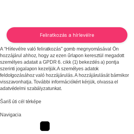
A “Hírlevélre való feliratkozás” gomb megnyomásával Ön
hozzájárul ahhoz, hogy az ezen űrlapon keresztül megadott
személyes adatait a GPDR 6. cikk (1) bekezdés a) pontja
szerinti jogalapon kezeljük.A személyes adatok
feldolgozásához való hozzájárulás. A hozzájárulását bármikor
visszavonhatja. További információkért kérjük, olvassa el
adatvédelmi szabályzatunkat.
Šariš úti cél térképe
Navigacia