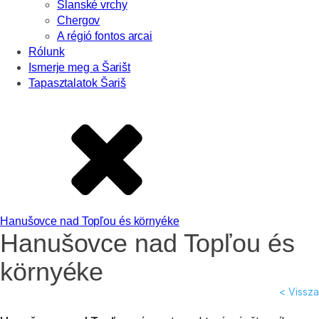
Slanské vrchy
Chergov
A régió fontos arcai
Rólunk
Ismerje meg a Šarišt
Tapasztalatok Šariš
Hanušovce nad Topľou és környéke
Hanušovce nad Topľou és
környéke
< Vissza