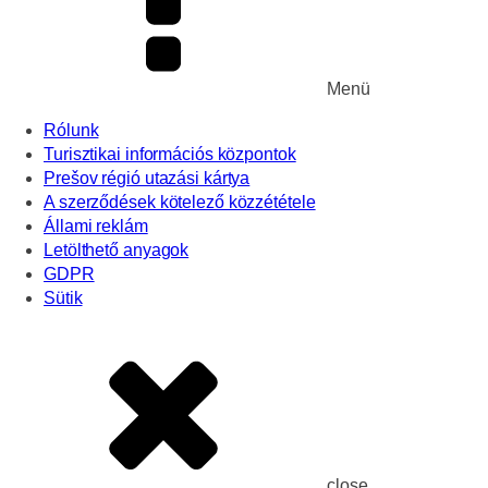
Menü
Rólunk
Turisztikai információs központok
Prešov régió utazási kártya
A szerződések kötelező közzététele
Állami reklám
Letölthető anyagok
GDPR
Sütik
close