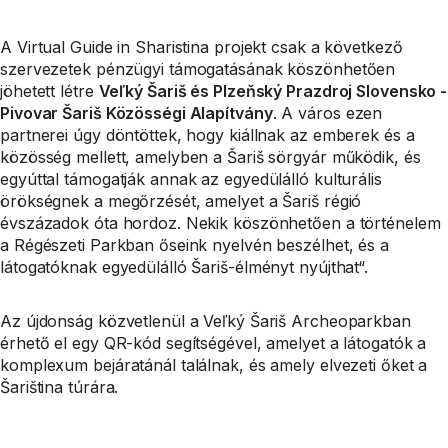
A Virtual Guide in Sharistina projekt csak a következő
szervezetek pénzügyi támogatásának köszönhetően
jöhetett létre
Veľký Šariš és Plzeňský Prazdroj Slovensko -
Pivovar Šariš Közösségi Alapítvány
. A város ezen
partnerei úgy döntöttek, hogy kiállnak az emberek és a
közösség mellett, amelyben a Šariš sörgyár működik, és
egyúttal támogatják annak az egyedülálló kulturális
örökségnek a megőrzését, amelyet a Šariš régió
évszázadok óta hordoz. Nekik köszönhetően a történelem
a Régészeti Parkban őseink nyelvén beszélhet, és a
látogatóknak egyedülálló Šariš-élményt nyújthat“.
Az újdonság közvetlenül a Veľký Šariš Archeoparkban
érhető el egy QR-kód segítségével, amelyet a látogatók a
komplexum bejáratánál találnak, és amely elvezeti őket a
Šariština túrára.