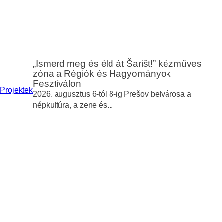
„Ismerd meg és éld át Šarišt!” kézműves
zóna a Régiók és Hagyományok
Fesztiválon
Projektek
2026. augusztus 6-tól 8-ig Prešov belvárosa a
népkultúra, a zene és...