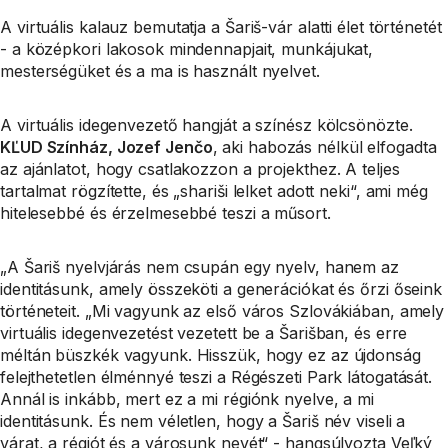
A virtuális kalauz bemutatja a Šariš-vár alatti élet történetét
- a középkori lakosok mindennapjait, munkájukat,
mesterségüket és a ma is használt nyelvet.
A virtuális idegenvezető hangját a színész kölcsönözte.
KĽUD Színház, Jozef Jenčo
, aki habozás nélkül elfogadta
az ajánlatot, hogy csatlakozzon a projekthez. A teljes
tartalmat rögzítette, és „shariši lelket adott neki“, ami még
hitelesebbé és érzelmesebbé teszi a műsort.
„A Šariš nyelvjárás nem csupán egy nyelv, hanem az
identitásunk, amely összeköti a generációkat és őrzi őseink
történeteit. „Mi vagyunk az első város Szlovákiában, amely
virtuális idegenvezetést vezetett be a Šarišban, és erre
méltán büszkék vagyunk. Hisszük, hogy ez az újdonság
felejthetetlen élménnyé teszi a Régészeti Park látogatását.
Annál is inkább, mert ez a mi régiónk nyelve, a mi
identitásunk. És nem véletlen, hogy a Šariš név viseli a
várat, a régiót és a városunk nevét“ - hangsúlyozta Veľký