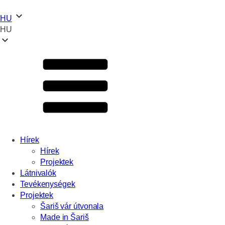
HU
HU
Hírek
Hírek
Projektek
Látnivalók
Tevékenységek
Projektek
Šariš vár útvonala
Made in Šariš