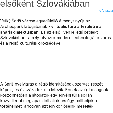
elsőként Szlovákiában
< Vissza
Veľký Šariš városa egyedülálló élményt nyújt az
Archeopark látogatóinak -
virtuális túra a területre a
sharis dialektusban
. Ez az első ilyen jellegű projekt
Szlovákiában, amely ötvözi a modern technológiát a város
és a régió kulturális örökségével.
A Šariš nyelvjárás a régió identitásának szerves részét
képezi, és évszázadok óta létezik. Ennek az újdonságnak
köszönhetően a látogatók egy egyéni túra során
közvetlenül megtapasztalhatják, és úgy hallhatják a
történelmet, ahogyan azt egykor őseink mesélték.