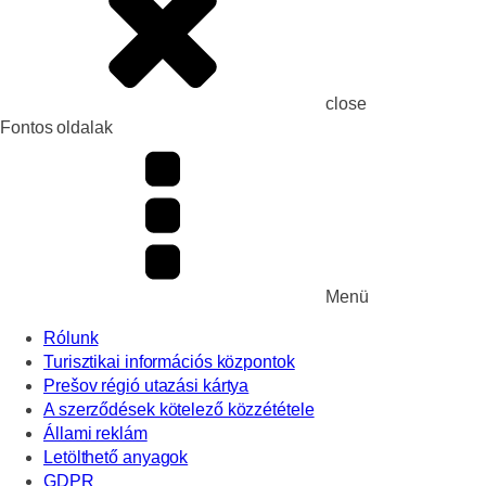
close
Fontos oldalak
Menü
Rólunk
Turisztikai információs központok
Prešov régió utazási kártya
A szerződések kötelező közzététele
Állami reklám
Letölthető anyagok
GDPR