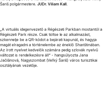
Šariš polgármestere.
JUDr. Viliam Kall
.
„A virtuális idegenvezető a Régészeti Parkban mostantól a
Régészeti Park része. Csak töltse le az alkalmazást,
szkennelje be a QR-kódot a bejárati kapunál, és hagyja
magát elragadni a történelembe az éneklő Sharištinában.
Az írott nyelvet kedvelők számára pedig szlovák nyelvű
változat is rendelkezésre áll“ - hangsúlyozta Jana
Jačišinová, Nagyszombat (Veľký Šariš) város turisztikai
osztályának vezetője.