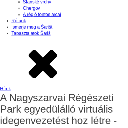
Slanské vrchy
Chergov
A régió fontos arcai
Rólunk
Ismerje meg a Šarišt
Tapasztalatok Šariš
Hírek
A Nagyszarvai Régészeti
Park egyedülálló virtuális
idegenvezetést hoz létre -