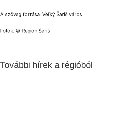
A szöveg forrása: Veľký Šariš város
Fotók: © Región Šariš
További hírek a régióból