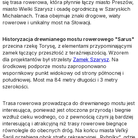
się trasa rowerowa, która płynnie łączy miasto Preszów,
miasto Wielki Szarysz i osadę ogrodniczą w Szaryskich
Michalanach. Trasa obejmuje znaki drogowe, wiaty
rowerowe i unikalny most na Słowacji.
Historyzacja drewnianego mostu rowerowego "Sarus"
przecina rzekę Torysę, z elementami przypominającymi
zamek łączący przeszłość z teraźniejszością. Wzorem
dla projektantów był strzelisty
Zamek Szarysz
. Na
środkowej podporze mostu zaproponowano
wspornikowy punkt widokowy od strony północnej i
południowej. Most ma 84 metry długości i 3 metry
szerokości.
Trasa rowerowa prowadząca do drewnianego mostu jest
interesująca, ponieważ jest otoczona przyrodą i biegnie
wzdłuż cieku wodnego, co z pewnością czyni ją bardziej
interesującą i atrakcyjną niż trasy rowerowe biegnące
równolegle do obecnych dróg. Na końcu miasta Veľký
Šariš przebiega obok strefy rekreacyjnej „Rybníky“
,
gdzie