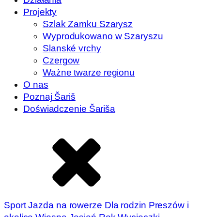
Projekty
Szlak Zamku Szarysz
Wyprodukowano w Szaryszu
Slanské vrchy
Czergow
Ważne twarze regionu
O nas
Poznaj Šariš
Doświadczenie Šariša
Sport
Jazda na rowerze
Dla rodzin
Preszów i