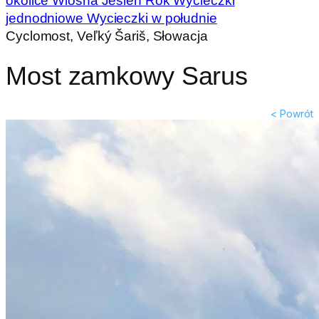
okolice
Wiosna
Jesień
Rok
Wycieczki
jednodniowe
Wycieczki w południe
Cyclomost, Veľký Šariš, Słowacja
Most zamkowy Sarus
< Powrót