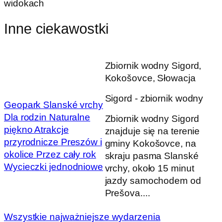
widokach
Inne ciekawostki
Zbiornik wodny Sigord,
Kokošovce, Słowacja
Sigord - zbiornik wodny
Geopark Slanské vrchy
Dla rodzin
Naturalne
Zbiornik wodny Sigord
piękno
Atrakcje
znajduje się na terenie
przyrodnicze
Preszów i
gminy Kokošovce, na
okolice
Przez cały rok
skraju pasma Slanské
Wycieczki jednodniowe
vrchy, około 15 minut
jazdy samochodem od
Prešova....
Wszystkie najważniejsze wydarzenia