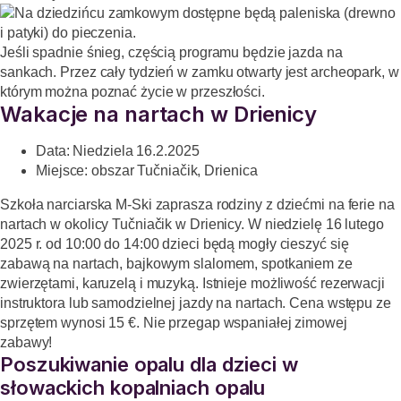
Na dziedzińcu zamkowym dostępne będą paleniska (drewno
i patyki) do pieczenia.
Jeśli spadnie śnieg, częścią programu będzie jazda na
sankach. Przez cały tydzień w zamku otwarty jest archeopark, w
którym można poznać życie w przeszłości.
Wakacje na nartach w Drienicy
Data:
Niedziela 16.2.2025
Miejsce: obszar Tučniačik, Drienica
Szkoła narciarska M-Ski zaprasza rodziny z dziećmi na ferie na
nartach w okolicy Tučniačik w Drienicy. W niedzielę 16 lutego
2025 r. od 10:00 do 14:00 dzieci będą mogły cieszyć się
zabawą na nartach, bajkowym slalomem, spotkaniem ze
zwierzętami, karuzelą i muzyką. Istnieje możliwość rezerwacji
instruktora lub samodzielnej jazdy na nartach. Cena wstępu ze
sprzętem wynosi 15 €. Nie przegap wspaniałej zimowej
zabawy!
Poszukiwanie opalu dla dzieci w
słowackich kopalniach opalu