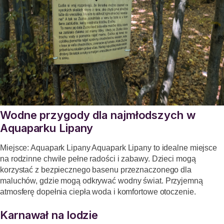
Wodne przygody dla najmłodszych w
Aquaparku Lipany
Miejsce: Aquapark Lipany Aquapark Lipany to idealne miejsce
na rodzinne chwile pełne radości i zabawy. Dzieci mogą
korzystać z bezpiecznego basenu przeznaczonego dla
maluchów, gdzie mogą odkrywać wodny świat. Przyjemną
atmosferę dopełnia ciepła woda i komfortowe otoczenie.
Karnawał na lodzie