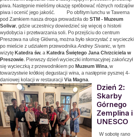
piwa. Następnie mieliśmy okazję spróbować różnych rodzajów
piwa i ocenić jego jakość.
Po obfitym lunchu w
Tawerna
pod Zamkiem
nasza droga prowadziła do
STM - Muzeum
Solivar
, gdzie uczestnicy
dowiedzieć się więcej o historii
wydobycia i przetwarzania soli. Po przejściu do centrum
Preszowa na ulicę Główną, można było skorzystać z wycieczki
po mieście z udziałem przewodnika
Andrey Sivanic
, w tym
wizytę
Katedra św.
a
Katedra Świętego Jana Chrzciciela w
Preszowie
. Pierwszy dzień wycieczki informacyjnej zakończył
się wycieczką z przewodnikiem po
Muzeum Wina
, w
towarzystwie krótkiej degustacji wina, a następnie pysznej 4-
daniowej kolacji w restauracji
Via Magna
.
Dzień 2:
Skarby
Górnego
Zemplina i
UNESCO
W sobotę rano