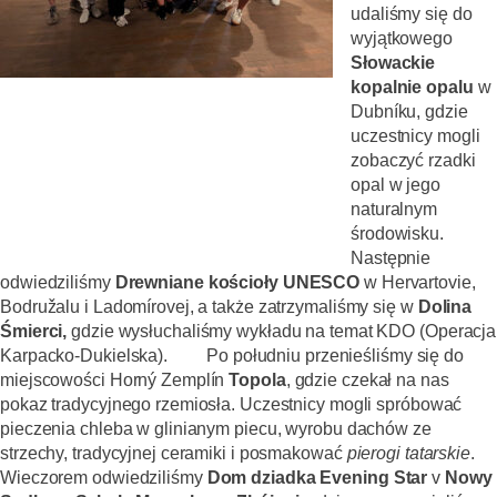
udaliśmy się do
wyjątkowego
Słowackie
kopalnie opalu
w
Dubníku, gdzie
uczestnicy mogli
zobaczyć rzadki
opal w jego
naturalnym
środowisku.
Następnie
odwiedziliśmy
Drewniane kościoły UNESCO
w Hervartovie,
Bodružalu i Ladomírovej, a także zatrzymaliśmy się w
Dolina
Śmierci,
gdzie wysłuchaliśmy wykładu na temat KDO (Operacja
Karpacko-Dukielska).
Po południu przenieśliśmy się do
miejscowości Horný Zemplín
Topola
, gdzie czekał na nas
pokaz tradycyjnego rzemiosła. Uczestnicy mogli spróbować
pieczenia chleba w glinianym piecu, wyrobu dachów ze
strzechy, tradycyjnej ceramiki i posmakować
pierogi tatarskie
.
Wieczorem odwiedziliśmy
Dom dziadka Evening Star
v
Nowy