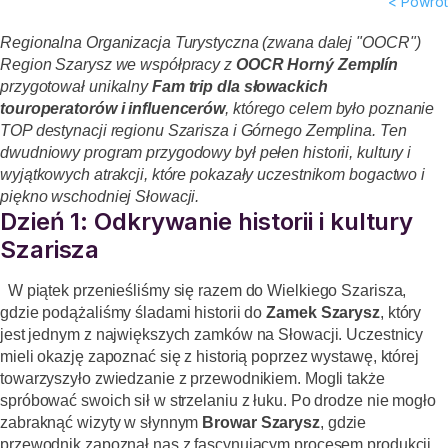
< Powrót
Regionalna Organizacja Turystyczna (zwana dalej "OOCR")
Region Szarysz we współpracy z
OOCR Horný Zemplín
przygotował unikalny
Fam trip dla słowackich
touroperatorów i influencerów
, którego celem było poznanie
TOP destynacji regionu Szarisza i Górnego Zemplina. Ten
dwudniowy program przygodowy był pełen historii, kultury i
wyjątkowych atrakcji, które pokazały uczestnikom bogactwo i
piękno wschodniej Słowacji.
Dzień 1: Odkrywanie historii i kultury
Szarisza
W piątek przenieśliśmy się razem do Wielkiego Szarisza,
gdzie podążaliśmy śladami historii do
Zamek Szarysz
, który
jest jednym z największych zamków na Słowacji. Uczestnicy
mieli okazję zapoznać się z historią poprzez wystawę, której
towarzyszyło zwiedzanie z przewodnikiem. Mogli także
spróbować swoich sił w strzelaniu z łuku. Po drodze nie mogło
zabraknąć wizyty w słynnym
Browar Szarysz
, gdzie
przewodnik zapoznał nas z fascynującym procesem produkcji