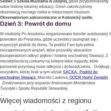
Sedlec
a
Szkoła Muzealna w Zbójnej,
gdzie przypomnieliśmy
sobie historię lokalnej edukacji. Dzień zakończyliśmy
obserwacją nocnego nieba w miejscowym muzeum.
Obserwatorium astronomiczne w Kolonický sedlo.
Dzień 3: Powrót do domu
W niedzielę
Po śniadaniu zorganizowano transfer autobusowy 
powrotem do Preszowa, gdzie uczestnicy pożegnali się i
rozpoczęli podróż do domu.
Ta podróż Fam była pełna
niezapomnianych wrażeń, które pozwoliły słowackim
touroperatorom odkryć piękno i historię wschodniej Słowacji. Z
niecierpliwością czekamy na kolejne takie wyjazdy, które
ponownie przyniosą nowe odkrycia i doświadczenia.
Dziękuję
wszystkim, którzy brali w tym udział:
SACKA,
Podróż do
wschodniej Słowacji,
Marcela Laukova,
OOCR Horný Zemplín
Zrealizowano przy wsparciu finansowym Ministerstwa
Turystyki i Sportu Republiki Słowackiej.
Więcej wiadomości z regionu