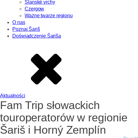
Slanské vrchy
Czergow
Ważne twarze regionu
O nas
Poznaj Šariš
Doświadczenie Šariša
Aktualności
Fam Trip słowackich
touroperatorów w regionie
Šariš i Horný Zemplín