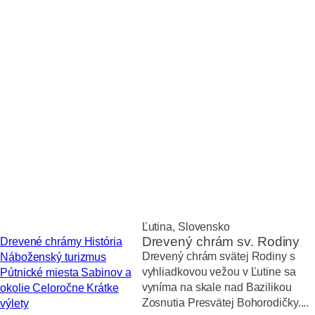
Ľutina, Slovensko
Drevený chrám sv. Rodiny
Drevené chrámy
História
Drevený chrám svätej Rodiny s
Náboženský turizmus
vyhliadkovou vežou v Ľutine sa
Pútnické miesta
Sabinov a
vyníma na skale nad Bazilikou
okolie
Celoročne
Krátke
Zosnutia Presvätej Bohorodičky....
výlety