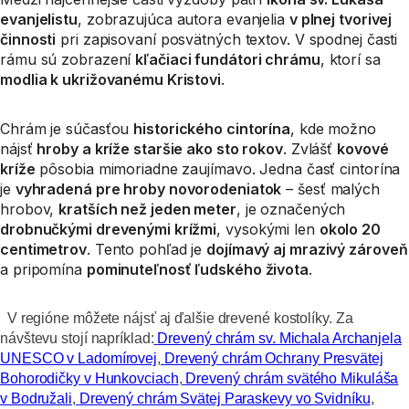
evanjelistu
, zobrazujúca autora evanjelia
v plnej tvorivej
činnosti
pri zapisovaní posvätných textov. V spodnej časti
rámu sú zobrazení
kľačiaci fundátori chrámu
, ktorí sa
modlia k ukrižovanému Kristovi
.
Chrám je súčasťou
historického cintorína
, kde možno
nájsť
hroby a kríže staršie ako sto rokov
. Zvlášť
kovové
kríže
pôsobia mimoriadne zaujímavo. Jedna časť cintorína
je
vyhradená pre hroby novorodeniatok
– šesť malých
hrobov,
kratších než jeden meter
, je označených
drobnučkými drevenými krížmi
, vysokými len
okolo 20
centimetrov
. Tento pohľad je
dojímavý aj mrazivý zároveň
a pripomína
pominuteľnosť ľudského života
.
V regióne môžete nájsť aj ďalšie drevené kostolíky. Za
návštevu stojí napríklad:
Drevený chrám sv. Michala Archanjela
UNESCO v Ladomírovej
,
Drevený chrám Ochrany Presvätej
Bohorodičky v Hunkovciach
,
Drevený chrám svätého Mikuláša
v Bodružali
,
Drevený chrám Svätej Paraskevy vo Svidníku
,