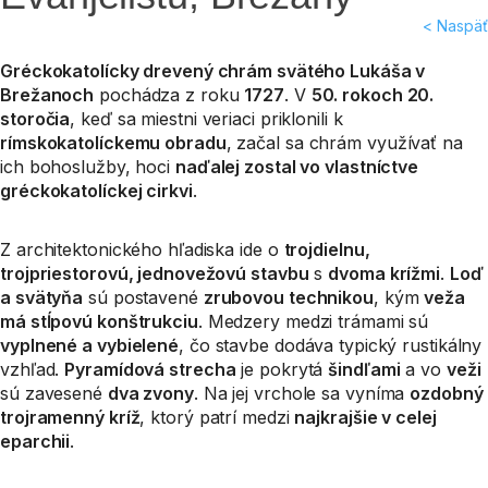
< Naspäť
Gréckokatolícky drevený chrám svätého Lukáša v
Brežanoch
pochádza z roku
1727
. V
50. rokoch 20.
storočia
, keď sa miestni veriaci priklonili k
rímskokatolíckemu obradu
, začal sa chrám využívať na
ich bohoslužby, hoci
naďalej zostal vo vlastníctve
gréckokatolíckej cirkvi
.
Z architektonického hľadiska ide o
trojdielnu,
trojpriestorovú, jednovežovú stavbu
s
dvoma krížmi
.
Loď
a svätyňa
sú postavené
zrubovou technikou
, kým
veža
má stĺpovú konštrukciu
. Medzery medzi trámami sú
vyplnené a vybielené
, čo stavbe dodáva typický rustikálny
vzhľad.
Pyramídová strecha
je pokrytá
šindľami
a vo
veži
sú zavesené
dva zvony
. Na jej vrchole sa vyníma
ozdobný
trojramenný kríž
, ktorý patrí medzi
najkrajšie v celej
eparchii
.