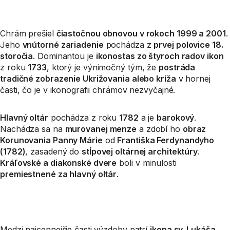
Chrám prešiel
čiastočnou obnovou v rokoch 1999 a 2001
.
Jeho
vnútorné zariadenie
pochádza z
prvej polovice 18.
storočia
. Dominantou je
ikonostas zo štyroch radov ikon
z roku
1733
, ktorý je výnimočný tým, že
postráda
tradičné zobrazenie Ukrižovania alebo kríža
v hornej
časti, čo je v ikonografii chrámov nezvyčajné.
Hlavný oltár
pochádza z roku
1782
a je
barokový
.
Nachádza sa na
murovanej menze
a zdobí ho
obraz
Korunovania Panny Márie
od
Františka Ferdynandyho
(1782)
, zasadený do
stĺpovej oltárnej architektúry
.
Kráľovské a diakonské dvere
boli v minulosti
premiestnené za hlavný oltár
.
Medzi najcennejšie časti výzdoby patrí
ikona sv. Lukáša