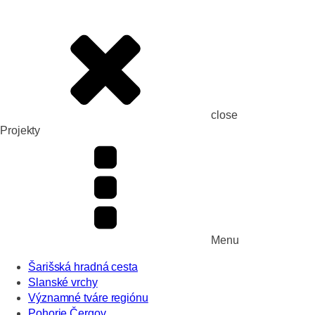
close
Projekty
Menu
Šarišská hradná cesta
Slanské vrchy
Významné tváre regiónu
Pohorie Čergov