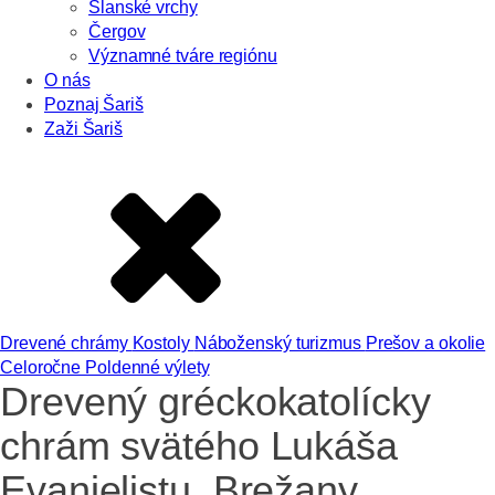
Slanské vrchy
Čergov
Významné tváre regiónu
O nás
Poznaj Šariš
Zaži Šariš
Drevené chrámy
Kostoly
Náboženský turizmus
Prešov a okolie
Celoročne
Poldenné výlety
Drevený gréckokatolícky
chrám svätého Lukáša
Evanjelistu, Brežany