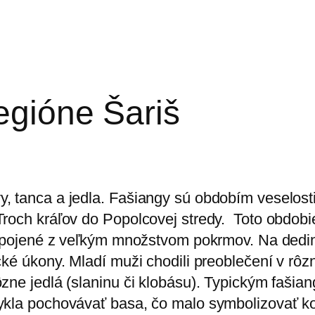
egióne Šariš
, tanca a jedla. Fašiangy sú obdobím veselost
Troch kráľov do Popolcovej stredy.
Toto obdobie
 spojené z veľkým množstvom pokrmov. Na dediná
ické úkony. Mladí muži chodili preoblečení v r
zne jedlá (slaninu či klobásu). Typickým fašia
vykla pochovávať basa, čo malo symbolizovať k