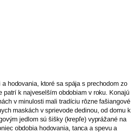
i a hodovania, ktoré sa spája s prechodom zo
 patrí k najveselším obdobiam v roku. Konajú
ch v minulosti mali tradíciu rôzne fašiangové
ôznych maskách v sprievode dedinou, od domu k
ngovým jedlom sú šišky (krepľe) vyprážané na
oniec obdobia hodovania, tanca a spevu a