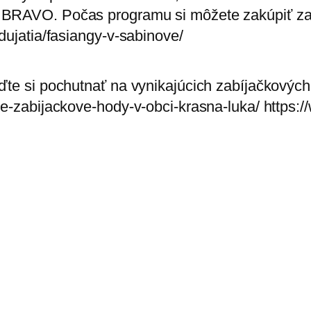
 BRAVO. Počas programu si môžete zakúpiť zab
dujatia/fasiangy-v-sabinove/
ďte si pochutnať na vynikajúcich zabíjačkových
ve-zabijackove-hody-v-obci-krasna-luka/ https:/