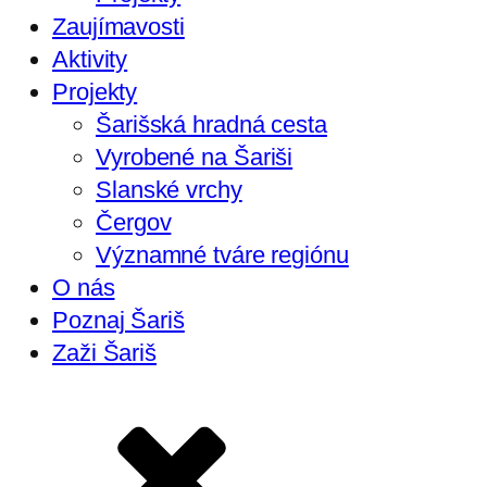
Zaujímavosti
Aktivity
Projekty
Šarišská hradná cesta
Vyrobené na Šariši
Slanské vrchy
Čergov
Významné tváre regiónu
O nás
Poznaj Šariš
Zaži Šariš