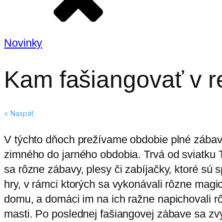
Novinky
Kam fašiangovať v r
< Naspäť
V týchto dňoch prežívame obdobie plné zábavy
zimného do jarného obdobia. Trvá od sviatku 
sa rôzne zábavy, plesy či zabíjačky, ktoré sú
hry, v rámci ktorých sa vykonávali rôzne mag
domu, a domáci im na ich ražne napichovali rô
masti. Po poslednej fašiangovej zábave sa z