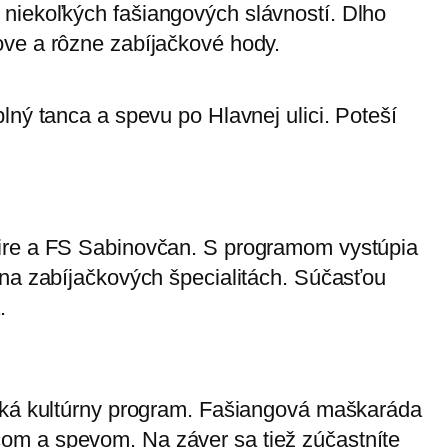
niekoľkých fašiangových slávností. Dlho
ove a rôzne zabíjačkové hody.
lný tanca a spevu po Hlavnej ulici. Poteší
ľire a FS Sabinovčan. S programom vystúpia
 na zabíjačkových špecialitách. Súčasťou
.
čaká kultúrny program. Fašiangová maškaráda
om a spevom. Na záver sa tiež zúčastníte