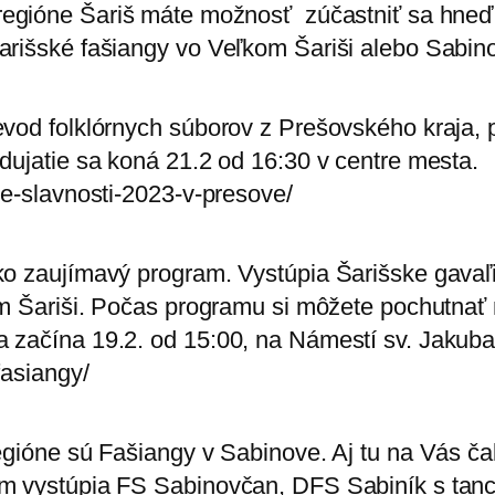
egióne Šariš máte možnosť zúčastniť sa hneď 
rišské fašiangy vo Veľkom Šariši alebo Sabin
vod folklórnych súborov z Prešovského kraja, p
dujatie sa koná 21.2 od 16:30 v centre mesta.
ve-slavnosti-2023-v-presove/
ako zaujímavý program. Vystúpia Šarišske gava
kom Šariši. Počas programu si môžete pochutnať
 začína 19.2. od 15:00, na Námestí sv. Jakuba
fasiangy/
regióne sú Fašiangy v Sabinove. Aj tu na Vás 
om vystúpia FS Sabinovčan, DFS Sabiník s tanc