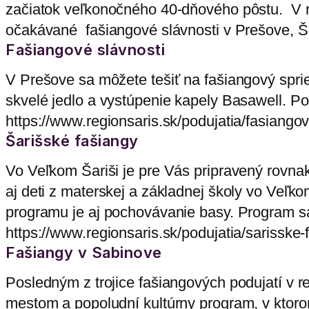
začiatok veľkonočného 40-dňového pôstu.
V r
očakávané fašiangové slávnosti v Prešove, Ša
Fašiangové slávnosti
V Prešove sa môžete tešiť na fašiangový sprie
skvelé jedlo a vystúpenie kapely Basawell. Po
https://www.regionsaris.sk/podujatia/fasiango
Šarišské fašiangy
Vo Veľkom Šariši je pre Vás pripravený rovn
aj deti z materskej a základnej školy vo Veľ
programu je aj pochovávanie basy. Program sa
https://www.regionsaris.sk/podujatia/sarisske-
Fašiangy v Sabinove
Posledným z trojice fašiangových podujatí v 
mestom a popoludní kultúrny program, v ktor