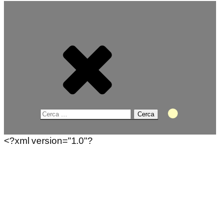
Ricerca
per:
<?xml version="1.0"?