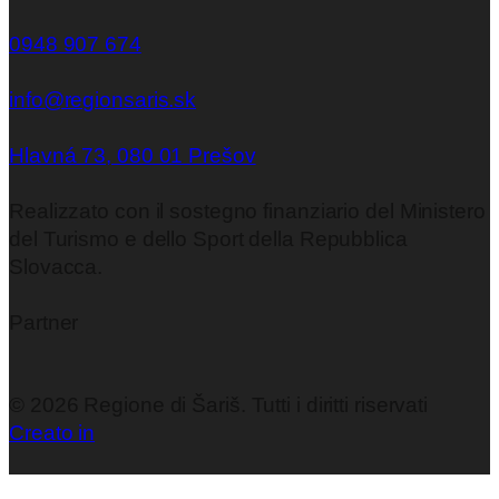
0948 907 674
info@regionsaris.sk
Hlavná 73, 080 01 Prešov
Realizzato con il sostegno finanziario del Ministero
del Turismo e dello Sport della Repubblica
Slovacca.
Partner
©
2026
Regione di Šariš. Tutti i diritti riservati
Creato in