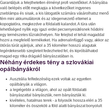
Garantáljuk a felejthetetlen élményt profi vezetőkkel. A bányába
való belépés előtt megkapja a következőket
ingyenes
zseblámpa és sisak
, a kis látogatók számára vásárolhatsz menő
fém
mini akkumulátorok
és az idegenvezető eltemet a
kopogtatóra, megkezdve a földalatti kalandot. A túra után
lehetőséged nyílik egy igazi erdei pecsenyesütésnek hódolni
egy természetes tűzrakóhelyen. Ne felejtsd el tehát magaddal
hozni a megfelelő termékeket. Ha adrenalinfüggő vagy, akkor az
ötórás túrát ajánljuk, ahol a 35 kilométer hosszú alagutak
legérdekesebb szegleteit fedezheted fel, és kipróbálhatod
magad egy ritka drágakő bányászatában is.
Néhány érdekes tény a szlovákiai
opálbányákról
Ausztrália felfedezéséig ezek voltak az egyetlen
opálbányák a világon.
a legrégebbi a világon, ahol az opált földalatti
bányászattal bányászták, nem bányászták ki.
kivételes, hatalmas terek - a folyosók hossza eléri a
35
kilométer
és összeköti a föld alatti bányászat bonyolult