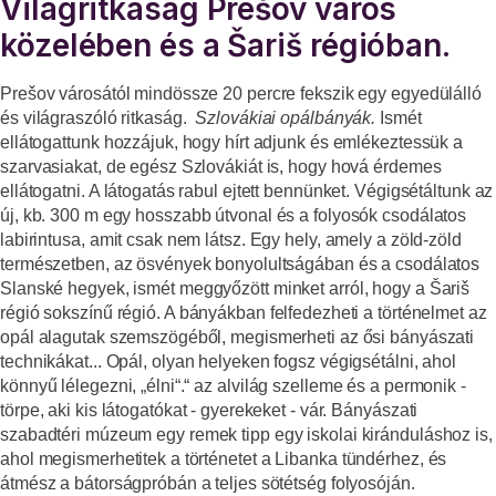
Világritkaság Prešov város
közelében és a Šariš régióban.
Prešov városától mindössze 20 percre fekszik egy egyedülálló
és világraszóló ritkaság.
Szlovákiai opálbányák.
Ismét
ellátogattunk hozzájuk, hogy hírt adjunk és emlékeztessük a
szarvasiakat, de egész Szlovákiát is, hogy hová érdemes
ellátogatni. A látogatás rabul ejtett bennünket. Végigsétáltunk az
új
, kb. 300 m
egy hosszabb útvonal és a folyosók csodálatos
labirintusa, amit csak nem látsz. Egy hely, amely a zöld-zöld
természetben, az ösvények bonyolultságában és a csodálatos
Slanské hegyek
, ismét meggyőzött minket arról, hogy
a Šariš
régió sokszínű régió
. A bányákban felfedezheti a történelmet az
opál alagutak szemszögéből, megismerheti az ősi bányászati
technikákat...
Opál
, olyan helyeken fogsz végigsétálni, ahol
könnyű lélegezni, „élni“.“
az alvilág szelleme és a permonik
-
törpe, aki kis látogatókat - gyerekeket - vár.
Bányászati
szabadtéri múzeum
egy remek tipp egy iskolai kiránduláshoz is,
ahol megismerhetitek a történetet
a Libanka tündérhez
, és
átmész a bátorságpróbán a teljes sötétség folyosóján.