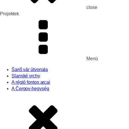
close
Projektek
Menü
Šariš vár útvonala
Slanské vrchy
A régió fontos arcai
A Čergov-hegység