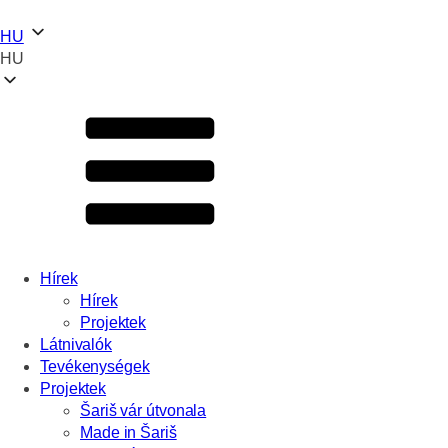
HU
HU
Hírek
Hírek
Projektek
Látnivalók
Tevékenységek
Projektek
Šariš vár útvonala
Made in Šariš