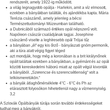
rendszerét, amely 1922-ig működött.
a világ legnagyobb opálja -
Harlekin,
amit a víz elmosott,
ezekben a bányákban találták, és ajándékba kapta.
Mária
Terézia császárnő
, amely jelenleg a bécsi
Természettudományi Múzeumban található.
a Dubnicából származó értékes opál népszerű volt.
Napóleon császár családjának tagjai
. Josephine
császárnő viselte a leghíresebb opál
Trójai tűz
a bányában „él“ egy kis őrző -
bányászati gnóm permoník
,
aki a túra alatt végig figyel téged
azt mondják, hogy még a koronában is
a brit királynőnek
opált találtak ezekben a bányákban, a gyémánt és az opál
közötti kereskedelmi háború miatt az opált végül kivonták
a bányából. „Szerencse és szerencsétlenség“ volt a
lelkiismeretükön.“
a bányák átlaghőmérséklete
4°C - 6°C és Ph
az
elárasztott folyosókon hihetetlenül nagy a vízmennyiség.
3,2
A Szlovák Ópálbányák túrája során további érdekességeket
tudhat meg a bányákról.