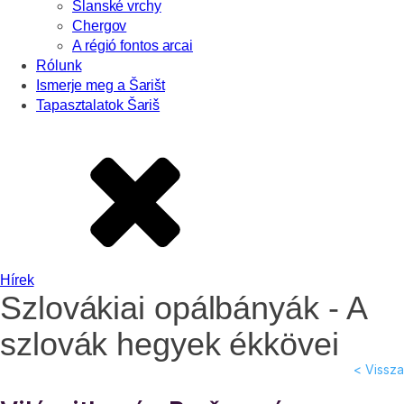
Slanské vrchy
Chergov
A régió fontos arcai
Rólunk
Ismerje meg a Šarišt
Tapasztalatok Šariš
Hírek
Szlovákiai opálbányák - A
szlovák hegyek ékkövei
< Vissza