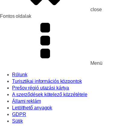
close
Fontos oldalak
Menü
Rólunk
Turisztikai információs központok
Prešov régió utazási kártya
A szerződések kötelező közzététele
Állami reklám
Letölthető anyagok
GDPR
Sütik