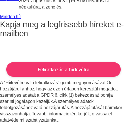
2026. augusztus 6-tól 8-ig Prešov belvárosa a
népkultúra, a zene és...
Minden hír
Kapja meg a legfrissebb híreket e-
mailben
A “Hírlevélre való feliratkozás” gomb megnyomásával Ön
hozzájárul ahhoz, hogy az ezen űrlapon keresztül megadott
személyes adatait a GPDR 6. cikk (1) bekezdés a) pontja
szerinti jogalapon kezeljük.A személyes adatok
feldolgozásához való hozzájárulás. A hozzájárulását bármikor
visszavonhatja. További információkért kérjük, olvassa el
adatvédelmi szabályzatunkat.