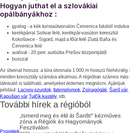
Hogyan juthat el a szlovákiai
opálbányákhoz :
gyalog - a kék turistaútvonalon Červenica faluból indulva
kerékpárral Solivar felé, kerékpár-vasúton keresztül
Kokošovce - Sigord, majd a főút felé Zlatá Baňa és
Červenica felé
autóval - 20 perc autóútra Prešov központjától
busszal
Az útvonal hossza:
a túra útvonala 1 000 m hosszú
Nehézség :
minden korosztály számára alkalmas. A régióban számos más
látnivaló is található, amelyeket érdemes megnézni. Ajánljuk
például:
Lacnov-szurdok
,
fatemplomok
,
Zsinagógák
,
Šariš vár
,
Kapušian vár
Tulčík kastély
, stb.
További hírek a régióból
„Ismerd meg és éld át Šarišt!” kézműves
zóna a Régiók és Hagyományok
Fesztiválon
Projektek