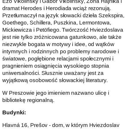
Ežo Vlkolinský i Gábor Vlkolinský, Żona Hájnika i
dramat Herodes i Herodiada wciąż rezonują.
Przetłumaczył na język słowacki dzieła Szekspira,
Goethego, Schillera, Puszkina, Lermontowa,
Mickiewicza i Petöfiego. Twórczość Hviezdoslava
jest nie tylko zróżnicowana gatunkowo, ale także
niezwykle bogata w motywy i idee, od wątków
intymnych i rodzinnych po problemy narodowe i
światowe, pogłębione relacjami społecznymi i
pragnieniem osiągnięcia wysokiego stopnia
uniwersalności. Słusznie uważany jest za
wyjątkową osobowość słowackiej literatury.
W Preszowie jego imieniem nazwano ulicę i
bibliotekę regionalną.
Budynki:
Hlavná 16, Prešov - dom, w którym Hviezdoslav