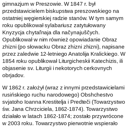
gimnazjum w Preszowie. W 1847 r. był
przedstawicielem biskupstwa preszowskiego na
ostatniej węgierskiej radzie stanów. W tym samym
roku opublikował sylabariusz zatytułowany
Knyzycja chytaľnaja dla načynajuščych.
Opublikował w nim również opowiadanie Obraz
zhizni (po słowacku Obraz zhizni zhizni), napisane
przez zaledwie 12-letniego Anatolija Kralickiego. W
1854 roku opublikował Liturgicheskii Katechizis, ili
objasenie sv. Liturgii i nekotorych cerkovnych
obrjadov.
W 1862 r. założył (wraz z innymi przedstawicielami
rusińskiego ruchu narodowego) Obshchestvo
svjatoho Ioanna Krestitelja i Predteči (Towarzystwo
św. Jana Chrzciciela, 1862-1874). Towarzystwo
działało w latach 1862-1874; zostało przywrócone
w 2003 roku. Towarzystwo pierwotnie wspierało