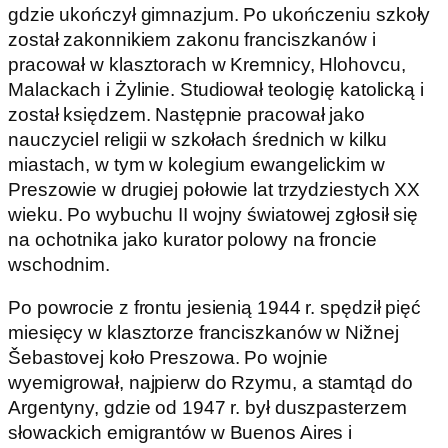
gdzie ukończył gimnazjum. Po ukończeniu szkoły
został zakonnikiem zakonu franciszkanów i
pracował w klasztorach w Kremnicy, Hlohovcu,
Malackach i Żylinie. Studiował teologię katolicką i
został księdzem. Następnie pracował jako
nauczyciel religii w szkołach średnich w kilku
miastach, w tym w kolegium ewangelickim w
Preszowie w drugiej połowie lat trzydziestych XX
wieku. Po wybuchu II wojny światowej zgłosił się
na ochotnika jako kurator polowy na froncie
wschodnim.
Po powrocie z frontu jesienią 1944 r. spędził pięć
miesięcy w klasztorze franciszkanów w Nižnej
Šebastovej koło Preszowa. Po wojnie
wyemigrował, najpierw do Rzymu, a stamtąd do
Argentyny, gdzie od 1947 r. był duszpasterzem
słowackich emigrantów w Buenos Aires i