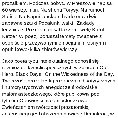
prozaikiem. Podczas pobytu w Preszowie napisał
60 wierszy, m.in. Na shohu Torysy, Na rumoch
Šariša, Na Kapušianskom hrade oraz dwie
zabawne sztuki Pocałunki walki i Zakłady
lecznicze. Później napisał także nowelę Karol
Ketzer. W poezji poruszał tematy związane z
osobiście przeżywanymi emocjami miłosnymi i
opublikował kilka zbiorów wierszy.
Jako poeta typu intelektualnego odnosił się
również do kwestii społecznych w zbiorach Our
Hero, Black Days i On the Wickedness of the Day.
Twórczość prozatorską rozpoczął od satyrycznych
i humorystycznych anegdot ze środowiska
małomiasteczkowego, które publikował pod
tytułem Opowieści małomiasteczkowe.
Zwieńczeniem twórczości prozatorskiej
Jesenskiego jest obszerna powieść Demokraci, w