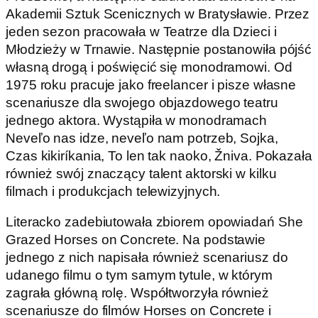
Akademii Sztuk Scenicznych w Bratysławie. Przez
jeden sezon pracowała w Teatrze dla Dzieci i
Młodzieży w Trnawie. Następnie postanowiła pójść
własną drogą i poświęcić się monodramowi. Od
1975 roku pracuje jako freelancer i pisze własne
scenariusze dla swojego objazdowego teatru
jednego aktora. Wystąpiła w monodramach
Neveľo nas idze, neveľo nam potrzeb, Sojka,
Czas kikiríkania, To len tak naoko, Žniva. Pokazała
również swój znaczący talent aktorski w kilku
filmach i produkcjach telewizyjnych.
Literacko zadebiutowała zbiorem opowiadań She
Grazed Horses on Concrete. Na podstawie
jednego z nich napisała również scenariusz do
udanego filmu o tym samym tytule, w którym
zagrała główną rolę. Współtworzyła również
scenariusze do filmów Horses on Concrete i