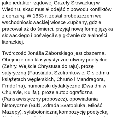
jako redaktor rządowej Gazety Słowackiej w
Wiedniu, skąd musiał odejść z powodu konfliktów
z cenzurą. W 1853 r. został proboszczem we
wschodniosłowackiej wiosce Župčany, gdzie
pracował aż do śmierci, przyjął nową formę języka
słowackiego i poświęcił się głównie działalności
literackiej.
Twórczość Jonáša Záborskiego jest obszerna.
Obejmuje ona klasycystyczne utwory poetyckie
(Zehry, Wejście Chrystusa do raju), prozę
satyryczną (Faustiáda, Szofrankowie, O siedmiu
książętach węgierskich, Chruňo i Mandragora,
Frndolína), humoreski dydaktyczne (Dwa dni w
Chujavie, Kulifaj), prozę autobiograficzną
(Panslawistyczny proboszcz), opowiadania
historyczne (Buld, Zdrada Svätopluka, Miłość
Mazepy), sylabotoniczną kompozycję poetycką