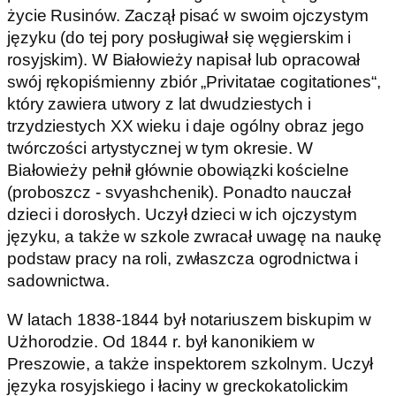
życie Rusinów. Zaczął pisać w swoim ojczystym
języku (do tej pory posługiwał się węgierskim i
rosyjskim). W Białowieży napisał lub opracował
swój rękopiśmienny zbiór „Privitatae cogitationes“,
który zawiera utwory z lat dwudziestych i
trzydziestych XX wieku i daje ogólny obraz jego
twórczości artystycznej w tym okresie. W
Białowieży pełnił głównie obowiązki kościelne
(proboszcz - svyashchenik). Ponadto nauczał
dzieci i dorosłych. Uczył dzieci w ich ojczystym
języku, a także w szkole zwracał uwagę na naukę
podstaw pracy na roli, zwłaszcza ogrodnictwa i
sadownictwa.
W latach 1838-1844 był notariuszem biskupim w
Użhorodzie. Od 1844 r. był kanonikiem w
Preszowie, a także inspektorem szkolnym. Uczył
języka rosyjskiego i łaciny w greckokatolickim