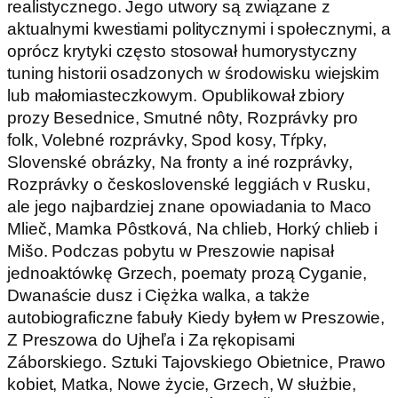
realistycznego. Jego utwory są związane z
aktualnymi kwestiami politycznymi i społecznymi, a
oprócz krytyki często stosował humorystyczny
tuning historii osadzonych w środowisku wiejskim
lub małomiasteczkowym. Opublikował zbiory
prozy Besednice, Smutné nôty, Rozprávky pro
folk, Volebné rozprávky, Spod kosy, Tŕpky,
Slovenské obrázky, Na fronty a iné rozprávky,
Rozprávky o československé leggiách v Rusku,
ale jego najbardziej znane opowiadania to Maco
Mlieč, Mamka Pôstková, Na chlieb, Horký chlieb i
Mišo. Podczas pobytu w Preszowie napisał
jednoaktówkę Grzech, poematy prozą Cyganie,
Dwanaście dusz i Ciężka walka, a także
autobiograficzne fabuły Kiedy byłem w Preszowie,
Z Preszowa do Ujheľa i Za rękopisami
Záborskiego. Sztuki Tajovskiego Obietnice, Prawo
kobiet, Matka, Nowe życie, Grzech, W służbie,