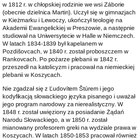
w 1812 r. w chłopskiej rodzinie we wsi Záborie
(obecnie dzielnica Martin). Uczył się w gimnazjach
w Kieżmarku i Lewoczy, ukończył teologię na
Akademii Ewangelickiej w Preszowie, a następnie
studiował na Uniwersytecie w Halle w Niemczech.
W latach 1834-1839 był kapelanem w
Pozdišovcach, w 1840 r. został proboszczem w
Rankovcach. Po pożarze plebanii w 1842 r.
przeszedł na katolicyzm i pracował na niemieckiej
plebanii w Koszycach.
Nie zgadzał się z Ľudovítem Štúrem i jego
kodyfikacją słowackiego języka pisanego i uważał
jego program narodowy za nierealistyczny. W
1848 r. został uwięziony za posiadanie Żądań
Narodu Słowackiego, a w 1850 r. został
mianowany profesorem greki na wydziale prawa w
Koszycach. W latach 1850-1853 pracował również