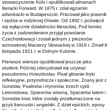
stowarzyszenie Kolo i opublikowali almanach
literacki Forward. W 1875 r. zdał egzamin
adwokacki w Budapeszcie. Pracował jako prawnik
i sędzia w rodzinnej Orawie. Od 1902 r. poświęcił
się wyłącznie działalności literackiej. Pod koniec
życia z zadowoleniem przyjął powstanie
Czechosłowacji i został jednym z prezesów
wznowionej Macierzy Słowackiej w 1919 r. Zmarł 8
listopada 1921 r. w Dolnym Kubinie.
Pierwsze wiersze opublikował jeszcze jako
student. Później zdecydował się używać
pseudonimu Hviezdoslav. Pisał głównie liryki
refleksyjne, przyrodnicze i społeczne. Znany jest z
Sonetów, Psalmów i Hymnów, trzech cykli
Letorostowa, Spacerów wiosną, Spacerów latem i
Sonetów krwi, które zostały przetłumaczone na
język francuski i angielski. Z dzieł epickich, eposy