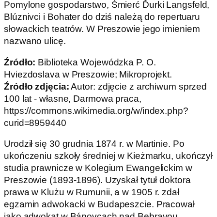
Pomylone gospodarstwo, Śmierć Ďurki Langsfeld,
Blúznivci i Bohater do dziś należą do repertuaru
słowackich teatrów. W Preszowie jego imieniem
nazwano ulicę.
Źródło:
Biblioteka Wojewódzka P. O.
Hviezdoslava w Preszowie; Mikroprojekt.
Źródło zdjęcia:
Autor: zdjęcie z archiwum sprzed
100 lat - własne, Darmowa praca,
https://commons.wikimedia.org/w/index.php?
curid=8959440
Urodził się 30 grudnia 1874 r. w Martinie. Po
ukończeniu szkoły średniej w Kieżmarku, ukończył
studia prawnicze w Kolegium Ewangelickim w
Preszowie (1893-1896). Uzyskał tytuł doktora
prawa w Klużu w Rumunii, a w 1905 r. zdał
egzamin adwokacki w Budapeszcie. Pracował
jako adwokat w Bánovcach nad Bebravou.