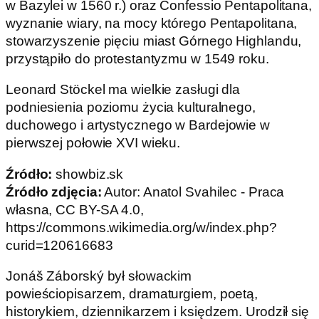
w Bazylei w 1560 r.) oraz Confessio Pentapolitana,
wyznanie wiary, na mocy którego Pentapolitana,
stowarzyszenie pięciu miast Górnego Highlandu,
przystąpiło do protestantyzmu w 1549 roku.
Leonard Stöckel ma wielkie zasługi dla
podniesienia poziomu życia kulturalnego,
duchowego i artystycznego w Bardejowie w
pierwszej połowie XVI wieku.
Źródło:
showbiz.sk
Źródło zdjęcia:
Autor: Anatol Svahilec - Praca
własna, CC BY-SA 4.0,
https://commons.wikimedia.org/w/index.php?
curid=120616683
Jonáš Záborský był słowackim
powieściopisarzem, dramaturgiem, poetą,
historykiem, dziennikarzem i księdzem. Urodził się