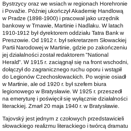
Bystrzycy oraz we wsiach w regionach Horehronie
i Považie. Później ukończył Akademię Handlową
w Pradze (1898-1900) i pracował jako urzędnik
bankowy w Trnawie, Martinie i Nadlaku. W latach
1910-1912 był dyrektorem oddziału Tatra Bank w
Preszowie. Od 1912 r. był sekretarzem Słowackiej
Partii Narodowej w Martinie, gdzie po zakończeniu
jej działalności został redaktorem "National
Herald". W 1915 r. zaciągnął się na front wschodni,
dołączył do zagranicznego ruchu oporu i wstąpił
do Legionów Czechosłowackich. Po wojnie osiadł
w Martinie, ale od 1920 r. był szefem biura
legionowego w Bratysławie. W 1925 r. przeszedł
na emeryturę i poświęcił się wyłącznie działalności
literackiej. Zmarł 20 maja 1940 r. w Bratysławie.
Tajovský jest jednym z czołowych przedstawicieli
słowackiego realizmu literackiego i twórcą dramatu