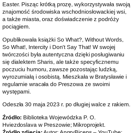
Easter. Pisząc krótką prozę, wykorzystywała swoją
znajomość środowiska wschodniosłowackiej wsi,
a także miasta, oraz doświadczenie z podróży
pociągiem.
Opublikowała książki So What?, Without Words,
So What!, Intercity i Don't Say That! W swojej
twórczości była autentyczna dzięki posługiwaniu
się dialektem Sharis, ale także specyficznemu
poczuciu humoru, zawsze pozostając ludzką,
wyrozumiałą i osobistą. Mieszkała w Bratysławie i
regularnie wracała do Preszowa ze swoimi
występami.
Odeszła 30 maja 2023 r. po długiej walce z rakiem.
Źródło:
Biblioteka Wojewódzka P. O.
Hviezdoslava w Preszowie; Mikroprojekt.
Źródło zdjęcia:
Autor: AngryBiceps – YouTube: