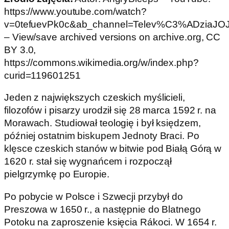
https://www.youtube.com/watch?
v=0tefuevPk0c&ab_channel=Telev%C3%ADziaJO
– View/save archived versions on archive.org, CC
BY 3.0,
https://commons.wikimedia.org/w/index.php?
curid=119601251
Jeden z największych czeskich myślicieli,
filozofów i pisarzy urodził się 28 marca 1592 r. na
Morawach. Studiował teologię i był księdzem,
później ostatnim biskupem Jednoty Braci. Po
klęsce czeskich stanów w bitwie pod Białą Górą w
1620 r. stał się wygnańcem i rozpoczął
pielgrzymkę po Europie.
Po pobycie w Polsce i Szwecji przybył do
Preszowa w 1650 r., a następnie do Blatnego
Potoku na zaproszenie księcia Rákoci. W 1654 r.