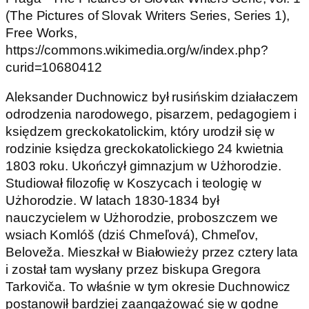
(The Pictures of Slovak Writers Series, Series 1),
Free Works,
https://commons.wikimedia.org/w/index.php?
curid=10680412
Aleksander Duchnowicz był rusińskim działaczem
odrodzenia narodowego, pisarzem, pedagogiem i
księdzem greckokatolickim, który urodził się w
rodzinie księdza greckokatolickiego 24 kwietnia
1803 roku. Ukończył gimnazjum w Użhorodzie.
Studiował filozofię w Koszycach i teologię w
Użhorodzie. W latach 1830-1834 był
nauczycielem w Użhorodzie, proboszczem we
wsiach Komlóš (dziś Chmeľová), Chmeľov,
Beloveža. Mieszkał w Białowieży przez cztery lata
i został tam wysłany przez biskupa Gregora
Tarkoviča. To właśnie w tym okresie Duchnowicz
postanowił bardziej zaangażować się w godne