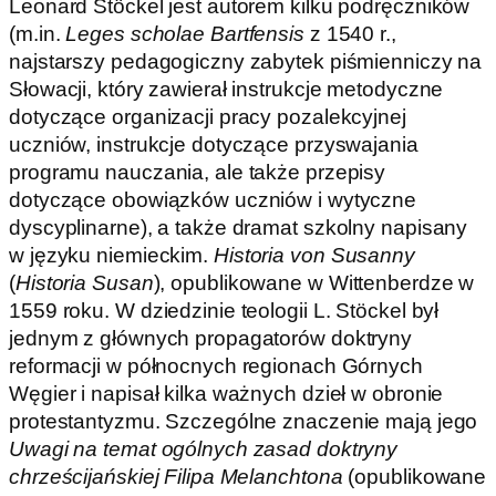
Leonard Stöckel jest autorem kilku podręczników
(m.in.
Leges scholae Bartfensis
z 1540 r.,
najstarszy pedagogiczny zabytek piśmienniczy na
Słowacji, który zawierał instrukcje metodyczne
dotyczące organizacji pracy pozalekcyjnej
uczniów, instrukcje dotyczące przyswajania
programu nauczania, ale także przepisy
dotyczące obowiązków uczniów i wytyczne
dyscyplinarne), a także dramat szkolny napisany
w języku niemieckim.
Historia von Susanny
(
Historia Susan
), opublikowane w Wittenberdze w
1559 roku. W dziedzinie teologii L. Stöckel był
jednym z głównych propagatorów doktryny
reformacji w północnych regionach Górnych
Węgier i napisał kilka ważnych dzieł w obronie
protestantyzmu. Szczególne znaczenie mają jego
Uwagi na temat ogólnych zasad doktryny
chrześcijańskiej Filipa Melanchtona
(opublikowane