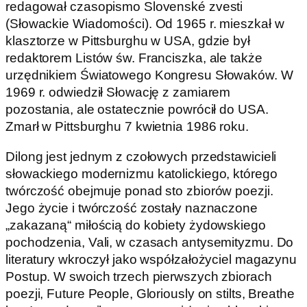
redagował czasopismo Slovenské zvesti
(Słowackie Wiadomości). Od 1965 r. mieszkał w
klasztorze w Pittsburghu w USA, gdzie był
redaktorem Listów św. Franciszka, ale także
urzędnikiem Światowego Kongresu Słowaków. W
1969 r. odwiedził Słowację z zamiarem
pozostania, ale ostatecznie powrócił do USA.
Zmarł w Pittsburghu 7 kwietnia 1986 roku.
Dilong jest jednym z czołowych przedstawicieli
słowackiego modernizmu katolickiego, którego
twórczość obejmuje ponad sto zbiorów poezji.
Jego życie i twórczość zostały naznaczone
„zakazaną“ miłością do kobiety żydowskiego
pochodzenia, Vali, w czasach antysemityzmu. Do
literatury wkroczył jako współzałożyciel magazynu
Postup. W swoich trzech pierwszych zbiorach
poezji, Future People, Gloriously on stilts, Breathe