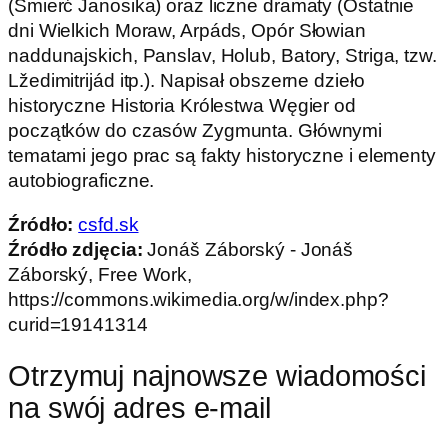
(Śmierć Janosika) oraz liczne dramaty (Ostatnie
dni Wielkich Moraw, Arpáds, Opór Słowian
naddunajskich, Panslav, Holub, Batory, Striga, tzw.
Lžedimitrijád itp.). Napisał obszerne dzieło
historyczne Historia Królestwa Węgier od
początków do czasów Zygmunta. Głównymi
tematami jego prac są fakty historyczne i elementy
autobiograficzne.
Źródło:
csfd.sk
Źródło zdjęcia:
Jonáš Záborský - Jonáš
Záborský, Free Work,
https://commons.wikimedia.org/w/index.php?
curid=19141314
Otrzymuj najnowsze wiadomości
na swój adres e-mail