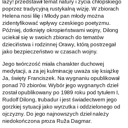
lazy! przedstawił temat natury i życia chłopskiego
poprzez tradycyjną rustykalną wizję. W zbiorach
Helena nosi lilię i Młody pan młody można
zidentyfikować wpływy czeskiego poetyzmu.
Później, dotknięty okropieństwami wojny, Dilong
uciekał się w swoich zbiorach do tematów
dzieciństwa i rodzinnej Orawy, którą postrzegał
jako bezpieczeństwo w czasach wojny.
Jego twórczość miała charakter duchowej
medytacji, a za jej kulminację uważa się książkę
Ja, święty Franciszek. Na wygnaniu opublikował
ponad 70 zbiorów. Wybór jego wygnanych dzieł
został opublikowany po 1989 roku pod tytułem I,
Rudolf Dilong, trubadur i jest świadectwem jego
gorzkiej sytuacji jako wyrzutka i oddzielonego od
ojczyzny. Do jego najnowszych dzieł należy
niedokończona proza Ruža Dagmar.