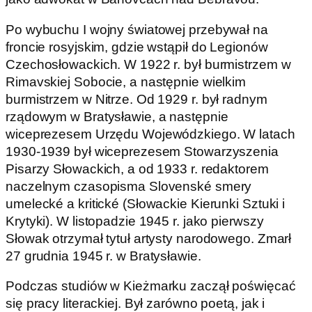
Po wybuchu I wojny światowej przebywał na
froncie rosyjskim, gdzie wstąpił do Legionów
Czechosłowackich. W 1922 r. był burmistrzem w
Rimavskiej Sobocie, a następnie wielkim
burmistrzem w Nitrze. Od 1929 r. był radnym
rządowym w Bratysławie, a następnie
wiceprezesem Urzędu Wojewódzkiego. W latach
1930-1939 był wiceprezesem Stowarzyszenia
Pisarzy Słowackich, a od 1933 r. redaktorem
naczelnym czasopisma Slovenské smery
umelecké a kritické (Słowackie Kierunki Sztuki i
Krytyki). W listopadzie 1945 r. jako pierwszy
Słowak otrzymał tytuł artysty narodowego. Zmarł
27 grudnia 1945 r. w Bratysławie.
Podczas studiów w Kieżmarku zaczął poświęcać
się pracy literackiej. Był zarówno poetą, jak i