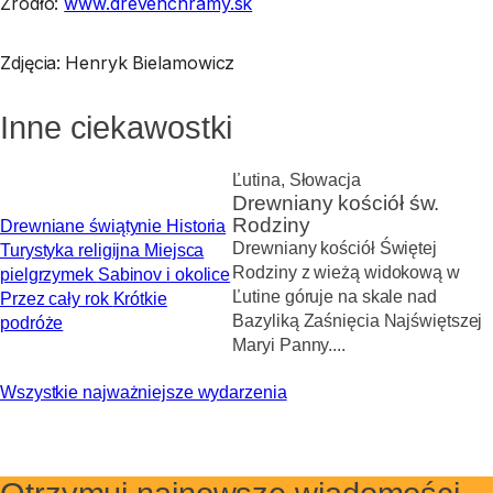
Źródło:
www.drevenchramy.sk
Zdjęcia:
Henryk Bielamowicz
Inne ciekawostki
Ľutina, Słowacja
Drewniany kościół św.
Rodziny
Drewniane świątynie
Historia
Drewniany kościół Świętej
Turystyka religijna
Miejsca
Rodziny z wieżą widokową w
pielgrzymek
Sabinov i okolice
Ľutine góruje na skale nad
Przez cały rok
Krótkie
Bazyliką Zaśnięcia Najświętszej
podróże
Maryi Panny....
Wszystkie najważniejsze wydarzenia