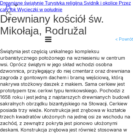
Drewniane świątynie
Turystyka religijna
Svidník i okolice
Przez
PL
cały rok
Wycieczki w południe
PL
Drewniany kościół św.
Mikołaja, Bodružal
< Powrót
Świątynia jest częścią unikalnego kompleksu
urbanistycznego położonego na wzniesieniu w centrum
wsi. Oprócz świątyni w jego skład wchodzi osobna
dzwonnica, przylegający do niej cmentarz oraz drewniana
zagroda z gontowym dachem i bramą wejściową, którą
nakrywa stożkowy daszek z makiem. Sama cerkiew jest
prototypem tzw. cerkwi typu łemkowskiego. Pochodzi z
1658 roku i jest jedną z najstarszych drewnianych budowli
sakralnych obrządku bizantyjskiego na Słowacji. Cerkiew
posiada trzy wieże. Konstrukcja jest zrębowa w kształcie
trzech kwadratów ułożonych na jednej osi ze wschodu na
zachód, z zewnątrz pokryta jest pionowo ułożonymi
deskami. Konstrukcja zrębowa jest również stosowana w