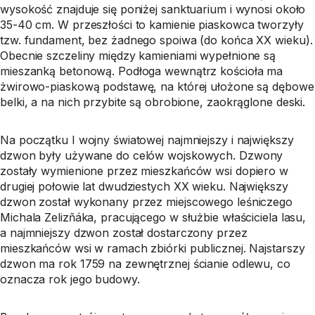
wysokość znajduje się poniżej sanktuarium i wynosi około
35-40 cm. W przeszłości to kamienie piaskowca tworzyły
tzw. fundament, bez żadnego spoiwa (do końca XX wieku).
Obecnie szczeliny między kamieniami wypełnione są
mieszanką betonową. Podłoga wewnątrz kościoła ma
żwirowo-piaskową podstawę, na której ułożone są dębowe
belki, a na nich przybite są obrobione, zaokrąglone deski.
Na początku I wojny światowej najmniejszy i największy
dzwon były używane do celów wojskowych. Dzwony
zostały wymienione przez mieszkańców wsi dopiero w
drugiej połowie lat dwudziestych XX wieku. Największy
dzwon został wykonany przez miejscowego leśniczego
Michala Zelizňáka, pracującego w służbie właściciela lasu,
a najmniejszy dzwon został dostarczony przez
mieszkańców wsi w ramach zbiórki publicznej. Najstarszy
dzwon ma rok 1759 na zewnętrznej ścianie odlewu, co
oznacza rok jego budowy.