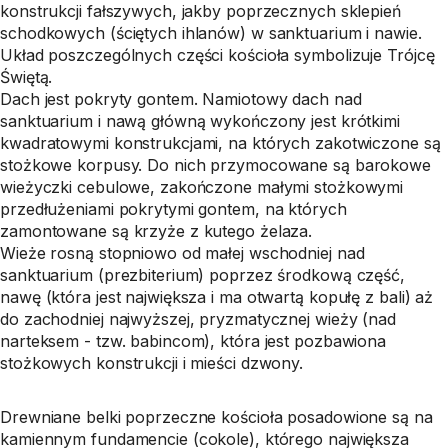
konstrukcji fałszywych, jakby poprzecznych sklepień
schodkowych (ściętych ihlanów) w sanktuarium i nawie.
Układ poszczególnych części kościoła symbolizuje Trójcę
Świętą.
Dach jest pokryty gontem. Namiotowy dach nad
sanktuarium i nawą główną wykończony jest krótkimi
kwadratowymi konstrukcjami, na których zakotwiczone są
stożkowe korpusy. Do nich przymocowane są barokowe
wieżyczki cebulowe, zakończone małymi stożkowymi
przedłużeniami pokrytymi gontem, na których
zamontowane są krzyże z kutego żelaza.
Wieże rosną stopniowo od małej wschodniej nad
sanktuarium (prezbiterium) poprzez środkową część,
nawę (która jest największa i ma otwartą kopułę z bali) aż
do zachodniej najwyższej, pryzmatycznej wieży (nad
narteksem - tzw. babincom), która jest pozbawiona
stożkowych konstrukcji i mieści dzwony.
Drewniane belki poprzeczne kościoła posadowione są na
kamiennym fundamencie (cokole), którego największa