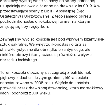
Barokowy wystrój wnętrza nawy od strony północnej
uzupełniają malowidła ścienne na drewnie z lat 90. XIX w.
przedstawiające sceny z Biblii - Apokalipsę (Sąd
Ostateczny) i Ukrzyżowanie. Z tego samego okresu
pochodzi ikonostas o rokokowej formie, na którym
znajdują się trzy rzędy ikon.
Zewnętrzny wygląd kościoła jest pod wpływem bizantyjskiej
sztuki sakralnej. We wnętrzu ikonostas i ołtarz są
charakterystyczne dla obrządku bizantyjskiego, ale
niektóre obrazy i ikony świadczą również o wpływie
obrządku łacińskiego.
Teren kościoła otoczony jest zagrodą z bali (domek
piętrowy z dachem krytym gontem), która została
odrestaurowana w 2008 roku. Wejście do kościoła
prowadzi przez drewnianą dzwonnicę, która ma stożkowy
dach i pochodzi z XIX wieku.