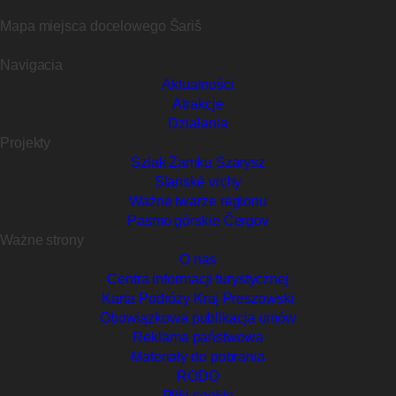
Mapa miejsca docelowego Šariš
Navigacia
Aktualności
Atrakcje
Działania
Projekty
Szlak Zamku Szarysz
Slanské vrchy
Ważne twarze regionu
Pasmo górskie Čergov
Ważne strony
O nas
Centra informacji turystycznej
Karta Podróży Kraj Preszowski
Obowiązkowa publikacja umów
Reklama państwowa
Materiały do pobrania
RODO
Pliki cookie