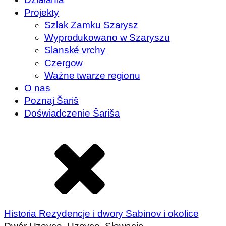
Projekty
Szlak Zamku Szarysz
Wyprodukowano w Szaryszu
Slanské vrchy
Czergow
Ważne twarze regionu
O nas
Poznaj Šariš
Doświadczenie Šariša
Historia
Rezydencje i dwory
Sabinov i okolice