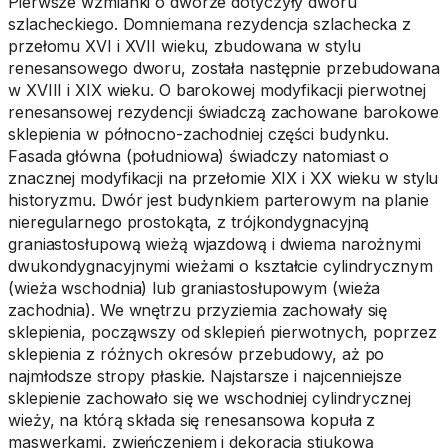
Pierwsze wzmianki o dworze dotyczyły dworu
szlacheckiego. Domniemana rezydencja szlachecka z
przełomu XVI i XVII wieku, zbudowana w stylu
renesansowego dworu, została następnie przebudowana
w XVIII i XIX wieku. O barokowej modyfikacji pierwotnej
renesansowej rezydencji świadczą zachowane barokowe
sklepienia w północno-zachodniej części budynku.
Fasada główna (południowa) świadczy natomiast o
znacznej modyfikacji na przełomie XIX i XX wieku w stylu
historyzmu. Dwór jest budynkiem parterowym na planie
nieregularnego prostokąta, z trójkondygnacyjną
graniastosłupową wieżą wjazdową i dwiema narożnymi
dwukondygnacyjnymi wieżami o kształcie cylindrycznym
(wieża wschodnia) lub graniastosłupowym (wieża
zachodnia). We wnętrzu przyziemia zachowały się
sklepienia, począwszy od sklepień pierwotnych, poprzez
sklepienia z różnych okresów przebudowy, aż po
najmłodsze stropy płaskie. Najstarsze i najcenniejsze
sklepienie zachowało się we wschodniej cylindrycznej
wieży, na którą składa się renesansowa kopuła z
maswerkami, zwieńczeniem i dekoracją stiukową