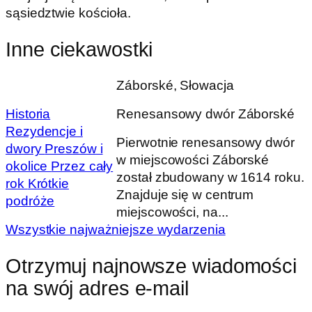
sąsiedztwie kościoła.
Inne ciekawostki
Záborské, Słowacja
Renesansowy dwór Záborské
Historia
Rezydencje i
Pierwotnie renesansowy dwór
dwory
Preszów i
w miejscowości Záborské
okolice
Przez cały
został zbudowany w 1614 roku.
rok
Krótkie
Znajduje się w centrum
podróże
miejscowości, na...
Wszystkie najważniejsze wydarzenia
Otrzymuj najnowsze wiadomości
na swój adres e-mail