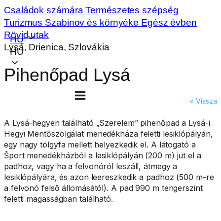
Családok számára
Természetes szépség
Turizmus
Szabinov és környéke
Egész évben
Rövid utak
HU
Lysá, Drienica, Szlovákia
HU
Pihenőpad Lysá
< Vissza
A Lysá-hegyen található „Szerelem” pihenőpad a Lysá-i
Hegyi Mentőszolgálat menedékháza feletti lesiklópályán,
egy nagy tölgyfa mellett helyezkedik el. A látogató a
Šport menedékházból a lesiklópályán (200 m) jut el a
padhoz, vagy ha a felvonóról leszáll, átmegy a
lesiklópályára, és azon leereszkedik a padhoz (500 m-re
a felvonó felső állomásától). A pad 990 m tengerszint
feletti magasságban található.