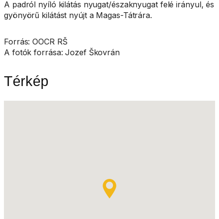
A padról nyíló kilátás nyugat/északnyugat felé irányul, és
gyönyörű kilátást nyújt a Magas-Tátrára.
Forrás: OOCR RŠ
A fotók forrása: Jozef Škovrán
Térkép