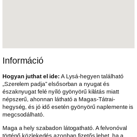
Információ
Hogyan juthat el ide:
A Lysá-hegyen található
„Szerelem padja” elsősorban a nyugat és
északnyugat felé nyíló gyönyörű kilátás miatt
népszerű, ahonnan látható a Magas-Tátrai-
hegység, és jó idő esetén gyönyörű naplemente is
megcsodálható.
Maga a hely szabadon látogatható. A felvonóval
történő közlekedés azonban fizetős lehet, ha a