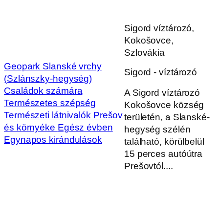
Sigord víztározó,
Kokošovce,
Szlovákia
Geopark Slanské vrchy
Sigord - víztározó
(Szlánszky-hegység)
Családok számára
A Sigord víztározó
Természetes szépség
Kokošovce község
Természeti látnivalók
Prešov
területén, a Slanské-
és környéke
Egész évben
hegység szélén
Egynapos kirándulások
található, körülbelül
15 perces autóútra
Prešovtól....