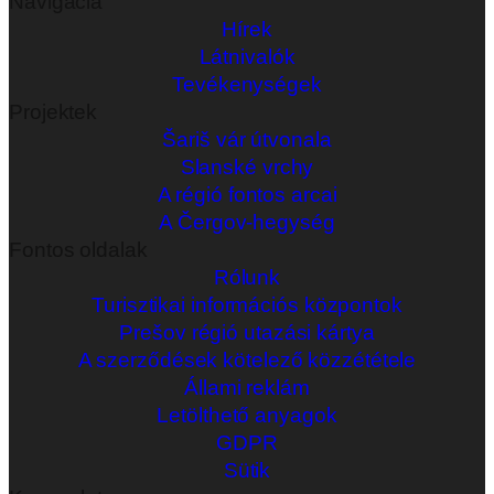
Navigacia
Hírek
Látnivalók
Tevékenységek
Projektek
Šariš vár útvonala
Slanské vrchy
A régió fontos arcai
A Čergov-hegység
Fontos oldalak
Rólunk
Turisztikai információs központok
Prešov régió utazási kártya
A szerződések kötelező közzététele
Állami reklám
Letölthető anyagok
GDPR
Sütik