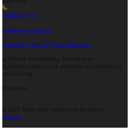
Kapcsolat
0948 907 674
info@regionsaris.sk
Hlavná 73, 080 01 Prešov (Prešov)
A Szlovák Köztársaság Turisztikai és
Sportminisztériumának pénzügyi támogatásával
valósul meg.
Partnerek
©
2026
Šariš régió. Minden jog fenntartva
Készült