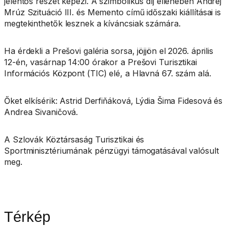
jelentős részét képezi. A szimbolikus díj ellenében Andrej
Mrúz Szituáció III. és Memento című időszaki kiállításai is
megtekinthetők lesznek a kíváncsiak számára.
Ha érdekli a Prešovi galéria sorsa, jöjjön el 2026. április
12-én, vasárnap 14:00 órakor a Prešovi Turisztikai
Információs Központ (TIC) elé, a Hlavná 67. szám alá.
Őket elkísérik: Astrid Derfiňáková, Lýdia Šima Fidesová és
Andrea Sivaničová.
A Szlovák Köztársaság Turisztikai és
Sportminisztériumának pénzügyi támogatásával valósult
meg.
Térkép