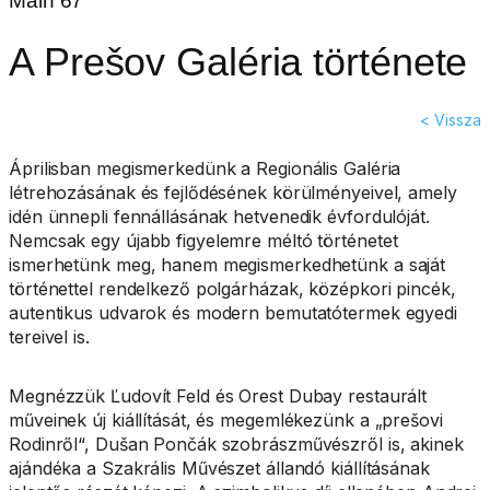
Main 67
A Prešov Galéria története
< Vissza
Áprilisban megismerkedünk a Regionális Galéria
létrehozásának és fejlődésének körülményeivel, amely
idén ünnepli fennállásának hetvenedik évfordulóját.
Nemcsak egy újabb figyelemre méltó történetet
ismerhetünk meg, hanem megismerkedhetünk a saját
történettel rendelkező polgárházak, középkori pincék,
autentikus udvarok és modern bemutatótermek egyedi
tereivel is.
Megnézzük Ľudovít Feld és Orest Dubay restaurált
műveinek új kiállítását, és megemlékezünk a „prešovi
Rodinről“, Dušan Pončák szobrászművészről is, akinek
ajándéka a Szakrális Művészet állandó kiállításának