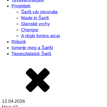
Projektek
Šariš vár útvonala
Made in Šariš
Slanské vrchy
Chergov
A régió fontos arcai
Rólunk
Ismerje meg a Šarišt
Tapasztalatok Šariš
12.04.2026