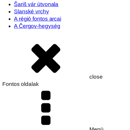
Šariš vár útvonala
Slanské vrchy
A régió fontos arcai
A Čergov-hegység
close
Fontos oldalak
Menü