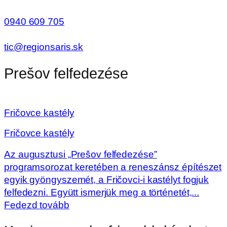
0940 609 705
tic@regionsaris.sk
Prešov felfedezése
Fričovce kastély
Fričovce kastély
Az augusztusi „Prešov felfedezése”
programsorozat keretében a reneszánsz építészet
egyik gyöngyszemét, a Fričovci-i kastélyt fogjuk
felfedezni. Együtt ismerjük meg a történetét,...
Fedezd tovább