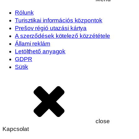
Rólunk
Turisztikai információs központok
Prešov régió utazási kártya
A szerződések kötelező közzététele
Állami reklám
Letölthető anyagok
GDPR
Sütik
close
Kapcsolat