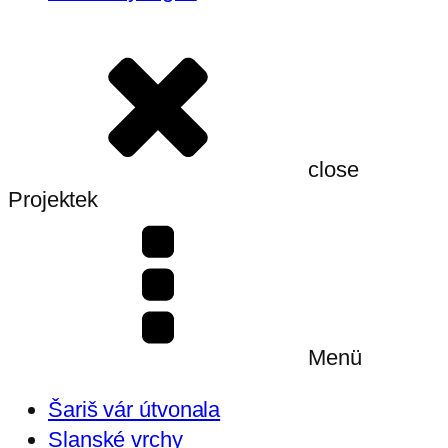
close
Projektek
Menü
Šariš vár útvonala
Slanské vrchy