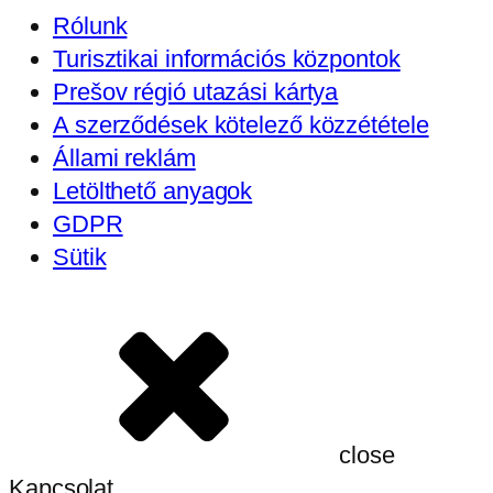
Rólunk
Turisztikai információs központok
Prešov régió utazási kártya
A szerződések kötelező közzététele
Állami reklám
Letölthető anyagok
GDPR
Sütik
close
Kapcsolat