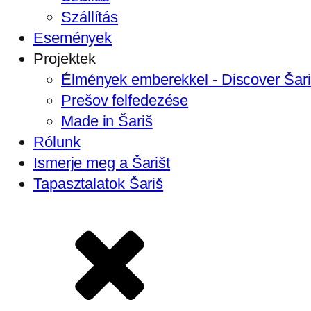
Szállítás
Események
Projektek
Élmények emberekkel - Discover Šar
Prešov felfedezése
Made in Šariš
Rólunk
Ismerje meg a Šarišt
Tapasztalatok Šariš