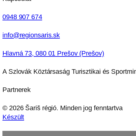
0948 907 674
info@regionsaris.sk
Hlavná 73, 080 01 Prešov (Prešov)
A Szlovák Köztársaság Turisztikai és Sportm
Partnerek
©
2026
Šariš régió. Minden jog fenntartva
Készült