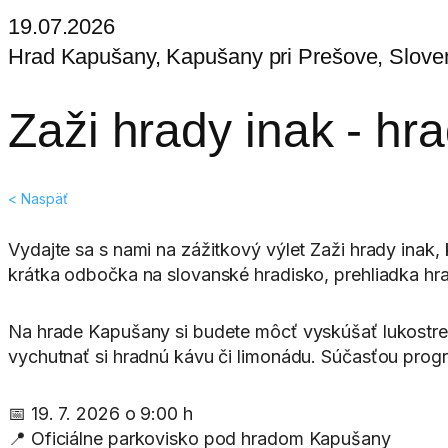
19.07.2026
Hrad Kapušany, Kapušany pri Prešove, Slove
Zaži hrady inak - h
< Naspäť
Vydajte sa s nami na zážitkový výlet Zaži hrady inak,
krátka odbočka na slovanské hradisko, prehliadka hr
Na hrade Kapušany si budete môcť vyskúšať lukostre
vychutnať si hradnú kávu či limonádu. Súčasťou progra
📅 19. 7. 2026 o 9:00 h
📍 Oficiálne parkovisko pod hradom Kapušany