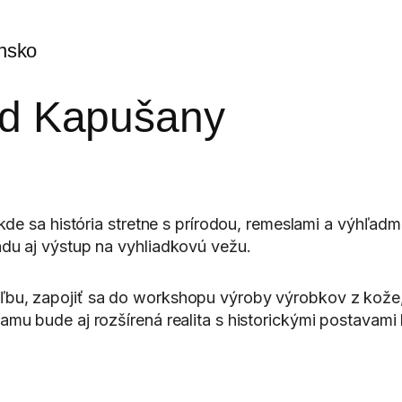
nsko
rad Kapušany
 kde sa história stretne s prírodou, remeslami a výhľa
adu aj výstup na vyhliadkovú vežu.
ľbu, zapojiť sa do workshopu výroby výrobkov z kože
mu bude aj rozšírená realita s historickými postavami 