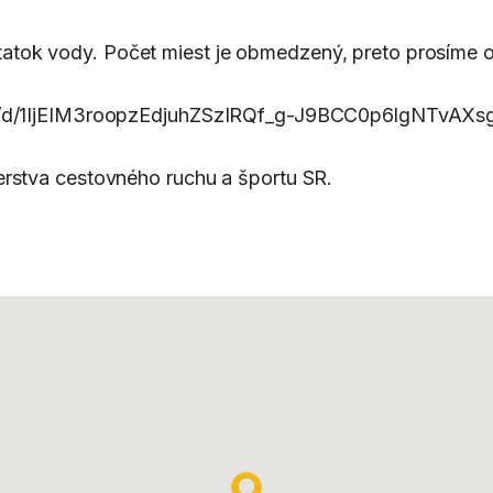
atok vody. Počet miest je obmedzený, preto prosíme o
orms/d/1IjEIM3roopzEdjuhZSzIRQf_g-J9BCC0p6lgNTvAXs
erstva cestovného ruchu a športu SR.