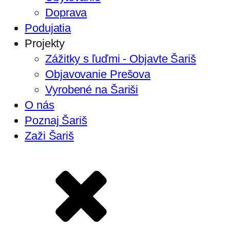
Doprava
Podujatia
Projekty
Zážitky s ľuďmi - Objavte Šariš
Objavovanie Prešova
Vyrobené na Šariši
O nás
Poznaj Šariš
Zaži Šariš