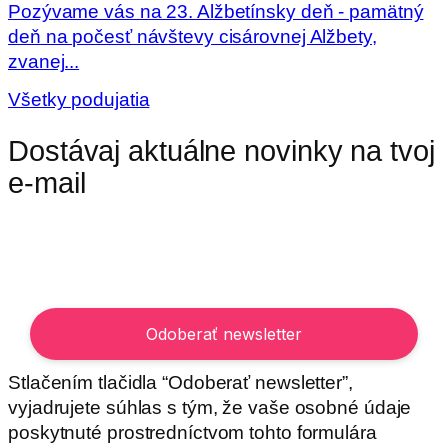
Pozývame vás na 23. Alžbetínsky deň - pamätný
deň na počesť návštevy cisárovnej Alžbety,
zvanej...
n
Všetky podujatia
Dostávaj aktuálne novinky na tvoj
e-mail
Stlačením tlačidla “Odoberať newsletter”,
vyjadrujete súhlas s tým, že vaše osobné údaje
poskytnuté prostredníctvom tohto formulára