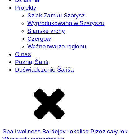
Projekty
Szlak Zamku Szarysz
Wyprodukowano w Szaryszu
Slanské vrchy
Czergow
Ważne twarze regionu
O nas
Poznaj Šariš
Doświadczenie Šariša
Spa i wellness
Bardejov i okolice
Przez cały rok