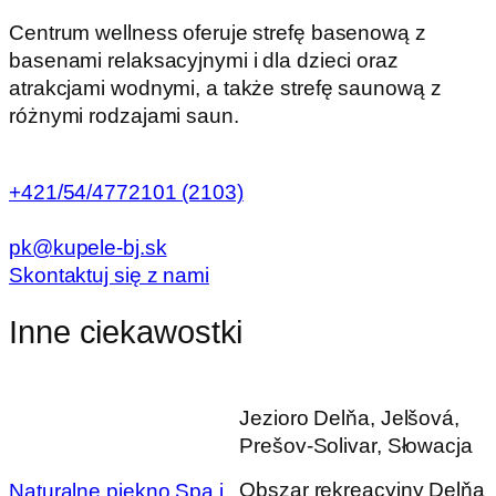
Centrum wellness oferuje strefę basenową z
basenami relaksacyjnymi i dla dzieci oraz
atrakcjami wodnymi, a także strefę saunową z
różnymi rodzajami saun.
+421/54/4772101 (2103)
pk@kupele-bj.sk
Skontaktuj się z nami
Inne ciekawostki
Jezioro Delňa, Jelšová,
Prešov-Solivar, Słowacja
Obszar rekreacyjny Delňa
Naturalne piękno
Spa i