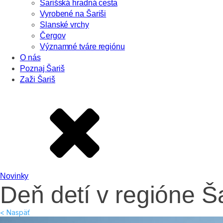
Šarišská hradná cesta
Vyrobené na Šariši
Slanské vrchy
Čergov
Významné tváre regiónu
O nás
Poznaj Šariš
Zaži Šariš
Novinky
Deň detí v regióne Š
< Naspäť