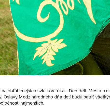
z najobľúbenejších sviatkov roka - Deň detí. Mestá a o
féry. Oslavy Medzinárodného dňa detí budú patriť všet
poločnosti najmenších.