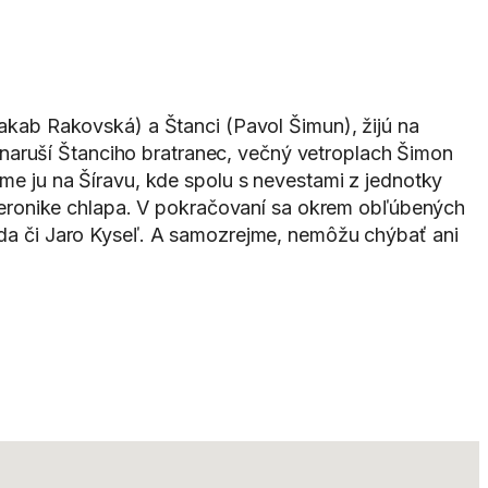
Jakab Rakovská) a Štanci (Pavol Šimun), žijú na
naruší Štanciho bratranec, večný vetroplach Šimon
zme ju na Šíravu, kde spolu s nevestami z jednotky
eronike chlapa. V pokračovaní sa okrem obľúbených
Urda či Jaro Kyseľ. A samozrejme, nemôžu chýbať ani