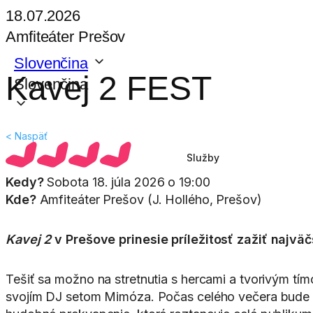
18.07.2026
Amfiteáter Prešov
Slovenčina
Kavej 2 FEST
Slovenčina
< Naspäť
Služby
Kedy?
Sobota 18. júla 2026 o 19:00
Kde?
Amfiteáter Prešov (J. Hollého, Prešov)
Kavej 2
v Prešove prinesie príležitosť zažiť najvä
Tešiť sa možno na stretnutia s hercami a tvorivým t
svojím DJ setom Mimóza. Počas celého večera bude di