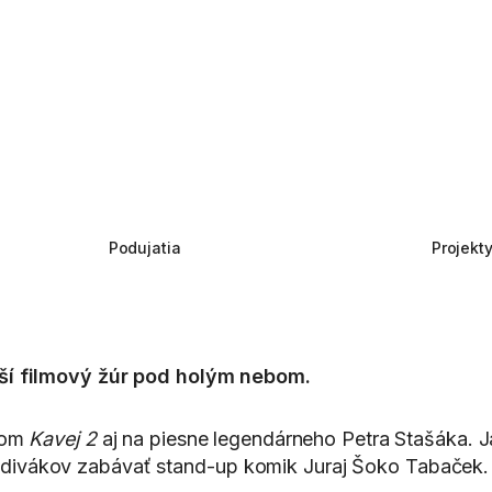
Podujatia
Projekt
čší filmový žúr pod holým nebom.
ímom
Kavej 2
aj na piesne legendárneho Petra Stašáka. J
vákov zabávať stand-up komik Juraj Šoko Tabaček. Orga