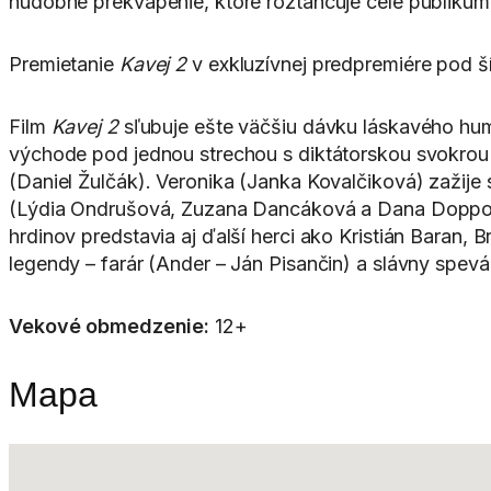
hudobné prekvapenie, ktoré roztancuje celé publikum
Premietanie
Kavej 2
v exkluzívnej predpremiére pod 
Film
Kavej 2
sľubuje ešte väčšiu dávku láskavého humo
východe pod jednou strechou s diktátorskou svokrou
(Daniel Žulčák). Veronika (Janka Kovalčiková) zažije 
(Lýdia Ondrušová, Zuzana Dancáková a Dana Doppová
hrdinov predstavia aj ďalší herci ako Kristián Baran
legendy – farár (Ander – Ján Pisančin) a slávny spev
Vekové obmedzenie:
12+
Mapa