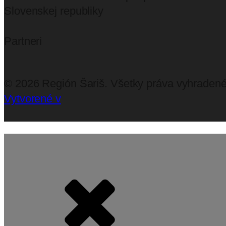
Slovenskej republiky
Partneri
©
2026
Región Šariš. Všetky práva vyhraden
Vytvorené v