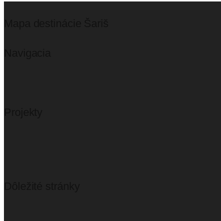
Mapa destinácie Šariš
Navigacia
Projekty
Dôležité stránky