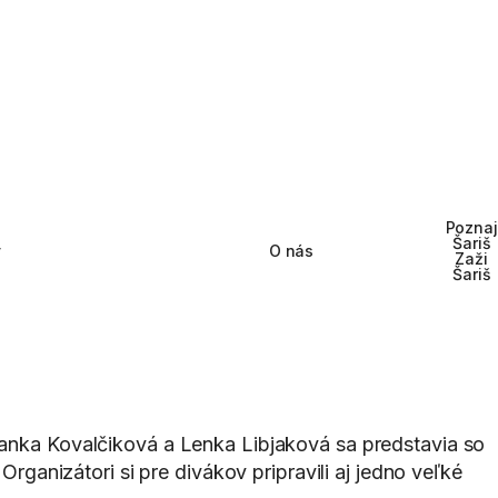
Poznaj
Šariš
y
O nás
Zaži
Šariš
anka Kovalčiková a Lenka Libjaková sa predstavia so
nizátori si pre divákov pripravili aj jedno veľké