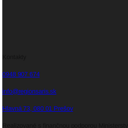
Kontakty
0948 907 674
info@regionsaris.sk
Hlavná 73, 080 01 Prešov
Realizované s finančnou podporou Ministerstv