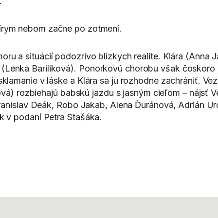
.
šírym nebom začne po zotmení.
ru a situácií podozrivo blízkych realite. Klára (Anna 
 (Lenka Bariliková). Ponorkovú chorobu však čoskoro 
sklamanie v láske a Klára sa ju rozhodne zachrániť. Ve
) rozbiehajú babskú jazdu s jasným cieľom – nájsť V
, Branislav Deák, Robo Jakab, Alena Ďuránová, Adrián 
ák v podaní Petra Stašáka.